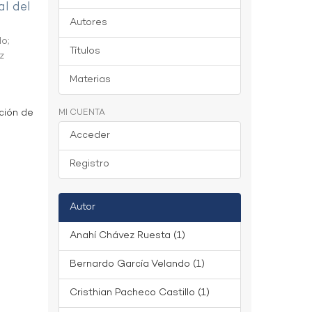
al del
Autores
do
;
Títulos
z
Materias
ción de
MI CUENTA
Acceder
Registro
Autor
Anahí Chávez Ruesta (1)
Bernardo García Velando (1)
Cristhian Pacheco Castillo (1)