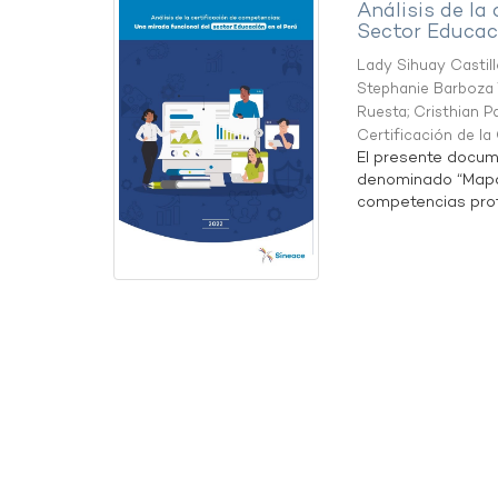
Análisis de la
Sector Educaci
Lady Sihuay Castill
Stephanie Barboza 
Ruesta
;
Cristhian P
Certificación de l
El presente docum
denominado “Mapa 
competencias profe