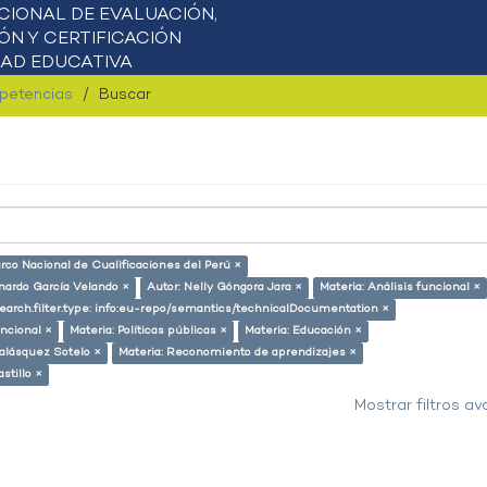
mpetencias
Buscar
arco Nacional de Cualificaciones del Perú ×
nardo García Velando ×
Autor: Nelly Góngora Jara ×
Materia: Análisis funcional ×
earch.filter.type: info:eu-repo/semantics/technicalDocumentation ×
ncional ×
Materia: Políticas públicas ×
Materia: Educación ×
alásquez Sotelo ×
Materia: Reconomiento de aprendizajes ×
stillo ×
Mostrar filtros a