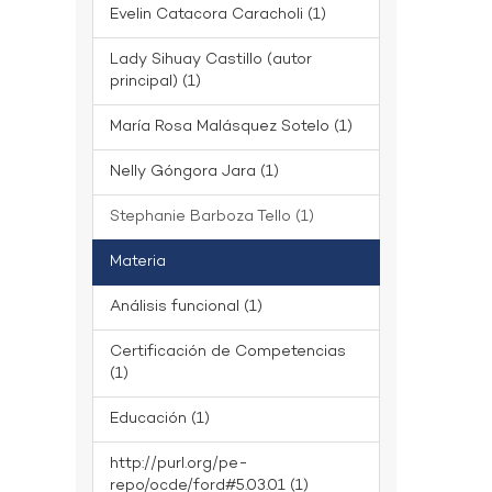
Evelin Catacora Caracholi (1)
Lady Sihuay Castillo (autor
principal) (1)
María Rosa Malásquez Sotelo (1)
Nelly Góngora Jara (1)
Stephanie Barboza Tello (1)
Materia
Análisis funcional (1)
Certificación de Competencias
(1)
Educación (1)
http://purl.org/pe-
repo/ocde/ford#5.03.01 (1)