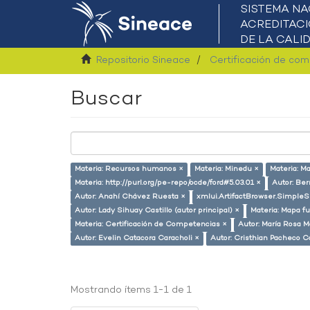
Repositorio Sineace
Certificación de co
Buscar
Materia: Recursos humanos ×
Materia: Minedu ×
Materia: M
Materia: http://purl.org/pe-repo/ocde/ford#5.03.01 ×
Autor: Ber
Autor: Anahí Chávez Ruesta ×
xmlui.ArtifactBrowser.SimpleS
Autor: Lady Sihuay Castillo (autor principal) ×
Materia: Mapa fu
Materia: Certificación de Competencias ×
Autor: María Rosa M
Autor: Evelin Catacora Caracholi ×
Autor: Cristhian Pacheco Ca
Mostrando ítems 1-1 de 1