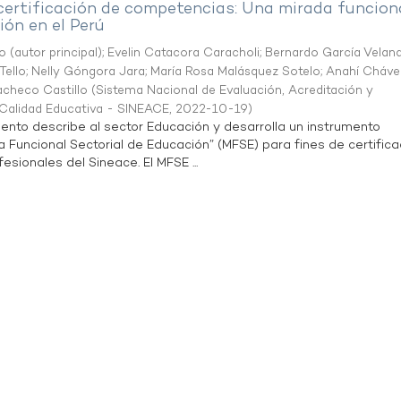
 certificación de competencias: Una mirada funcion
ón en el Perú
o (autor principal)
;
Evelin Catacora Caracholi
;
Bernardo García Velan
Tello
;
Nelly Góngora Jara
;
María Rosa Malásquez Sotelo
;
Anahí Cháve
acheco Castillo
(
Sistema Nacional de Evaluación, Acreditación y
a Calidad Educativa - SINEACE
,
2022-10-19
)
ento describe al sector Educación y desarrolla un instrumento
Funcional Sectorial de Educación” (MFSE) para fines de certifica
sionales del Sineace. El MFSE ...