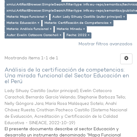
xmlui.ArtifactBrowser.SimpleSearch.filter.type: info:eu-repo/semantics/techni
xmlui.ArtifactBrowser.SimpleSearch.filter.type: info:eu-repo/semantics/publish
Materia: Mapa funcional ×
Autor: Lady Sihuay Castillo (autor principal) ×
Materia: Educación ×
Materia: Certificación de Competencias ×
Materia: Análisis funcional ×
Materia: Minedu ×
Autor: Evelin Catacora Caracholi ×
Fecha: 2022 ×
Mostrar filtros avanzados
Mostrando ítems 1-1 de 1
Análisis de la certificación de competencias:
Una mirada funcional del Sector Educación en
el Perú
Lady Sihuay Castillo (autor principal)
;
Evelin Catacora
Caracholi
;
Bernardo García Velando
;
Stephanie Barboza Tello
;
Nelly Góngora Jara
;
María Rosa Malásquez Sotelo
;
Anahí
Chávez Ruesta
;
Cristhian Pacheco Castillo
(
Sistema Nacional
de Evaluación, Acreditación y Certificación de la Calidad
Educativa - SINEACE
,
2022-10-19
)
El presente documento describe al sector Educación y
desarrolla un instrumento denominado “Mapa Funcional