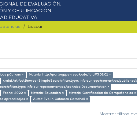
mpetencias
Buscar
ticas públicas ×
Materia: http://purl.org/pe-repo/ocde/ford#5.03.01 ×
xmlui.ArtifactBrowser.SimpleSearch.filter.type: info:eu-repo/semantics/published
earch.filter.type: info:eu-repo/semantics/technicalDocumentation ×
Fecha: 2022 ×
Materia: Educación ×
Materia: Certificación de Competencias ×
de aprendizajes ×
Autor: Evelin Catacora Caracholi ×
Mostrar filtros a