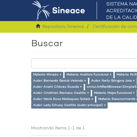
Repositorio Sineace
Certificación de co
Buscar
Materia: Minedu ×
Materia: Análisis funcional ×
Materia: Polí
Autor: Bernardo García Velando ×
Autor: Nelly Góngora Jara ×
Autor: Anahí Chávez Ruesta ×
xmlui.ArtifactBrowser.SimpleS
Autor: Cristhian Pacheco Castillo ×
Materia: Mapa funcional ×
Autor: María Rosa Malásquez Sotelo ×
Materia: Reconomiento 
Autor: Lady Sihuay Castillo (autor principal) ×
Mostrando ítems 1-1 de 1