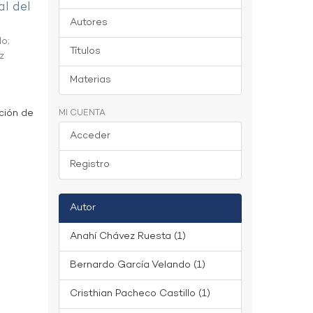
al del
Autores
do
;
Títulos
z
Materias
ción de
MI CUENTA
Acceder
Registro
Autor
Anahí Chávez Ruesta (1)
Bernardo García Velando (1)
Cristhian Pacheco Castillo (1)