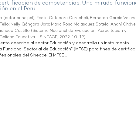
 certificación de competencias: Una mirada funcion
ón en el Perú
o (autor principal)
;
Evelin Catacora Caracholi
;
Bernardo García Velan
Tello
;
Nelly Góngora Jara
;
María Rosa Malásquez Sotelo
;
Anahí Cháve
acheco Castillo
(
Sistema Nacional de Evaluación, Acreditación y
a Calidad Educativa - SINEACE
,
2022-10-19
)
ento describe al sector Educación y desarrolla un instrumento
Funcional Sectorial de Educación” (MFSE) para fines de certifica
sionales del Sineace. El MFSE ...