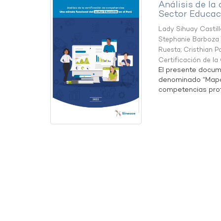
Análisis de la
Sector Educaci
Lady Sihuay Castill
Stephanie Barboza 
Ruesta
;
Cristhian P
Certificación de l
El presente docum
denominado “Mapa 
competencias profe