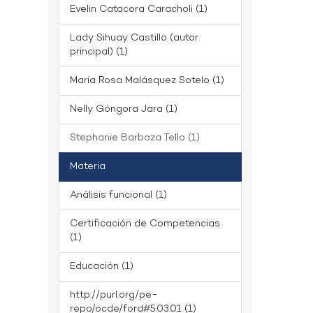
Evelin Catacora Caracholi (1)
Lady Sihuay Castillo (autor
principal) (1)
María Rosa Malásquez Sotelo (1)
Nelly Góngora Jara (1)
Stephanie Barboza Tello (1)
Materia
Análisis funcional (1)
Certificación de Competencias
(1)
Educación (1)
http://purl.org/pe-
repo/ocde/ford#5.03.01 (1)