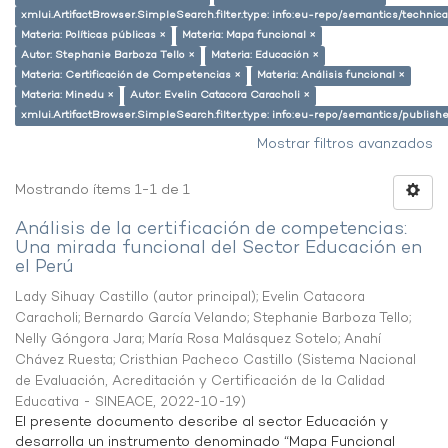
xmlui.ArtifactBrowser.SimpleSearch.filter.type: info:eu-repo/semantics/techni
Materia: Políticas públicas ×
Materia: Mapa funcional ×
Autor: Stephanie Barboza Tello ×
Materia: Educación ×
Materia: Certificación de Competencias ×
Materia: Análisis funcional ×
Materia: Minedu ×
Autor: Evelin Catacora Caracholi ×
xmlui.ArtifactBrowser.SimpleSearch.filter.type: info:eu-repo/semantics/publish
Mostrar filtros avanzados
Mostrando ítems 1-1 de 1
Análisis de la certificación de competencias:
Una mirada funcional del Sector Educación en
el Perú
Lady Sihuay Castillo (autor principal)
;
Evelin Catacora
Caracholi
;
Bernardo García Velando
;
Stephanie Barboza Tello
;
Nelly Góngora Jara
;
María Rosa Malásquez Sotelo
;
Anahí
Chávez Ruesta
;
Cristhian Pacheco Castillo
(
Sistema Nacional
de Evaluación, Acreditación y Certificación de la Calidad
Educativa - SINEACE
,
2022-10-19
)
El presente documento describe al sector Educación y
desarrolla un instrumento denominado “Mapa Funcional