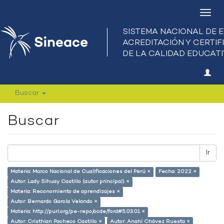
Camb
nave
Buscar
Buscar
Ir
Materia: Marco Nacional de Cualificaciones del Perú ×
Fecha: 2022 ×
Autor: Lady Sihuay Castillo (autor principal) ×
Materia: Reconomiento de aprendizajes ×
Autor: Bernardo García Velando ×
Materia: http://purl.org/pe-repo/ocde/ford#5.03.01 ×
Autor: Cristhian Pacheco Castillo ×
Autor: Anahí Chávez Ruesta ×