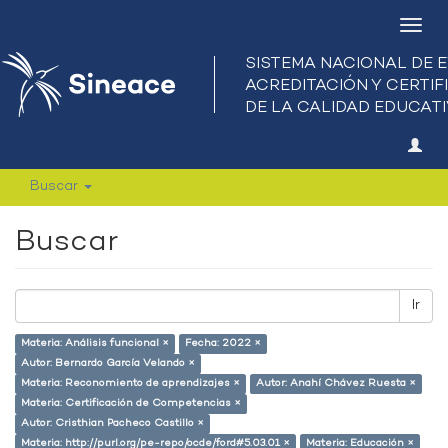
Camb
nave
Buscar
Buscar
Ir
Materia: Análisis funcional ×
Fecha: 2022 ×
Autor: Bernardo García Velando ×
Materia: Reconomiento de aprendizajes ×
Autor: Anahí Chávez Ruesta ×
Materia: Certificación de Competencias ×
Autor: Cristhian Pacheco Castillo ×
Materia: http://purl.org/pe-repo/ocde/ford#5.03.01 ×
Materia: Educación ×