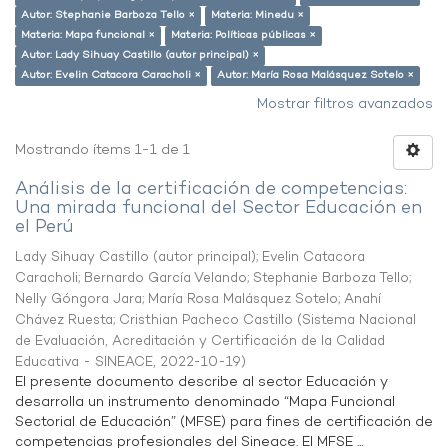
Autor: Stephanie Barboza Tello ×
Materia: Minedu ×
Materia: Mapa funcional ×
Materia: Políticas públicas ×
Autor: Lady Sihuay Castillo (autor principal) ×
Autor: Evelin Catacora Caracholi ×
Autor: María Rosa Malásquez Sotelo ×
Mostrar filtros avanzados
Mostrando ítems 1-1 de 1
Análisis de la certificación de competencias:
Una mirada funcional del Sector Educación en
el Perú
Lady Sihuay Castillo (autor principal)
;
Evelin Catacora
Caracholi
;
Bernardo García Velando
;
Stephanie Barboza Tello
;
Nelly Góngora Jara
;
María Rosa Malásquez Sotelo
;
Anahí
Chávez Ruesta
;
Cristhian Pacheco Castillo
(
Sistema Nacional
de Evaluación, Acreditación y Certificación de la Calidad
Educativa - SINEACE
,
2022-10-19
)
El presente documento describe al sector Educación y
desarrolla un instrumento denominado “Mapa Funcional
Sectorial de Educación” (MFSE) para fines de certificación de
competencias profesionales del Sineace. El MFSE ...