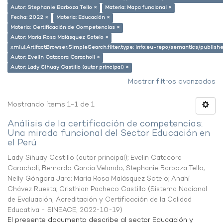
Autor: Stephanie Barboza Tello ×
Materia: Mapa funcional ×
Fecha: 2022 ×
Materia: Educación ×
Materia: Certificación de Competencias ×
Autor: María Rosa Malásquez Sotelo ×
xmlui.ArtifactBrowser.SimpleSearch.filter.type: info:eu-repo/semantics/publish
Autor: Evelin Catacora Caracholi ×
Autor: Lady Sihuay Castillo (autor principal) ×
Mostrar filtros avanzados
Mostrando ítems 1-1 de 1
Análisis de la certificación de competencias:
Una mirada funcional del Sector Educación en
el Perú
Lady Sihuay Castillo (autor principal)
;
Evelin Catacora
Caracholi
;
Bernardo García Velando
;
Stephanie Barboza Tello
;
Nelly Góngora Jara
;
María Rosa Malásquez Sotelo
;
Anahí
Chávez Ruesta
;
Cristhian Pacheco Castillo
(
Sistema Nacional
de Evaluación, Acreditación y Certificación de la Calidad
Educativa - SINEACE
,
2022-10-19
)
El presente documento describe al sector Educación y