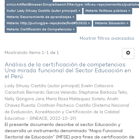
xmlui.ArtifactBrowser.SimpleSearch.filter.type: info:eu-repo/semantics/publish
Autor: Lady Sihuay Castillo (autor principal) ×
Materia: Políticas públicas ×
Materia: Reconomiento de aprendizajes ×
Materia: http://purl.org/pe-repo/ocde/ford#5.03.01 ×
Materia: Educación ×
Materia: Certificación de Competencias ×
Mostrar filtros avanzados
Mostrando ítems 1-1 de 1
Análisis de la certificación de competencias:
Una mirada funcional del Sector Educación en
el Perú
Lady Sihuay Castillo (autor principal)
;
Evelin Catacora
Caracholi
;
Bernardo García Velando
;
Stephanie Barboza Tello
;
Nelly Góngora Jara
;
María Rosa Malásquez Sotelo
;
Anahí
Chávez Ruesta
;
Cristhian Pacheco Castillo
(
Sistema Nacional
de Evaluación, Acreditación y Certificación de la Calidad
Educativa - SINEACE
,
2022-10-19
)
El presente documento describe al sector Educación y
desarrolla un instrumento denominado “Mapa Funcional
Sectorial de Educación” (MFSE) para fines de certificación de