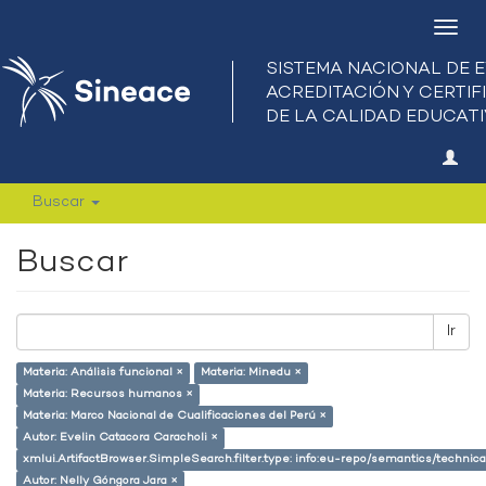
Camb
nave
Buscar
Buscar
Ir
Materia: Análisis funcional ×
Materia: Minedu ×
Materia: Recursos humanos ×
Materia: Marco Nacional de Cualificaciones del Perú ×
Autor: Evelin Catacora Caracholi ×
xmlui.ArtifactBrowser.SimpleSearch.filter.type: info:eu-repo/semantics/techni
Autor: Nelly Góngora Jara ×