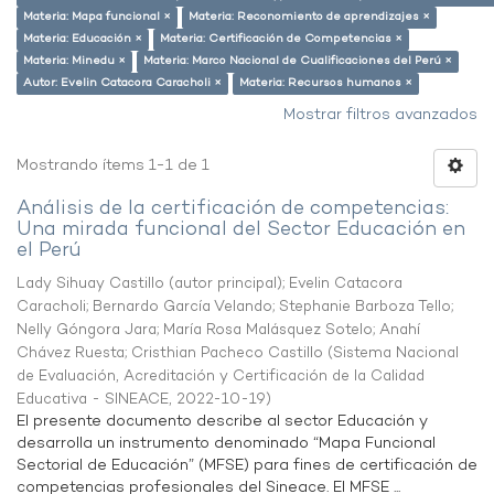
Materia: Mapa funcional ×
Materia: Reconomiento de aprendizajes ×
Materia: Educación ×
Materia: Certificación de Competencias ×
Materia: Minedu ×
Materia: Marco Nacional de Cualificaciones del Perú ×
Autor: Evelin Catacora Caracholi ×
Materia: Recursos humanos ×
Mostrar filtros avanzados
Mostrando ítems 1-1 de 1
Análisis de la certificación de competencias:
Una mirada funcional del Sector Educación en
el Perú
Lady Sihuay Castillo (autor principal)
;
Evelin Catacora
Caracholi
;
Bernardo García Velando
;
Stephanie Barboza Tello
;
Nelly Góngora Jara
;
María Rosa Malásquez Sotelo
;
Anahí
Chávez Ruesta
;
Cristhian Pacheco Castillo
(
Sistema Nacional
de Evaluación, Acreditación y Certificación de la Calidad
Educativa - SINEACE
,
2022-10-19
)
El presente documento describe al sector Educación y
desarrolla un instrumento denominado “Mapa Funcional
Sectorial de Educación” (MFSE) para fines de certificación de
competencias profesionales del Sineace. El MFSE ...