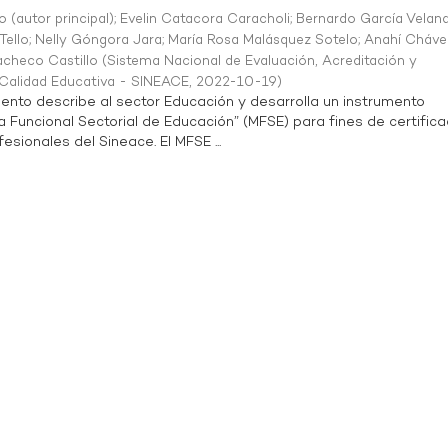
o (autor principal)
;
Evelin Catacora Caracholi
;
Bernardo García Velan
Tello
;
Nelly Góngora Jara
;
María Rosa Malásquez Sotelo
;
Anahí Cháve
acheco Castillo
(
Sistema Nacional de Evaluación, Acreditación y
a Calidad Educativa - SINEACE
,
2022-10-19
)
ento describe al sector Educación y desarrolla un instrumento
Funcional Sectorial de Educación” (MFSE) para fines de certifica
sionales del Sineace. El MFSE ...