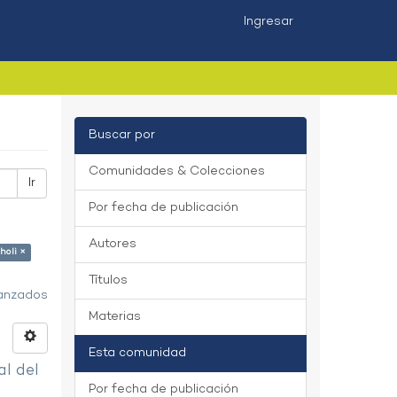
Ingresar
Buscar por
Comunidades & Colecciones
Ir
Por fecha de publicación
Autores
holi ×
Títulos
vanzados
Materias
Esta comunidad
al del
Por fecha de publicación