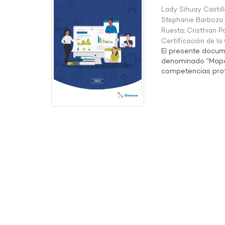
Lady Sihuay Castill
Stephanie Barboza 
Ruesta
;
Cristhian P
Certificación de l
El presente docum
denominado “Mapa 
competencias profe