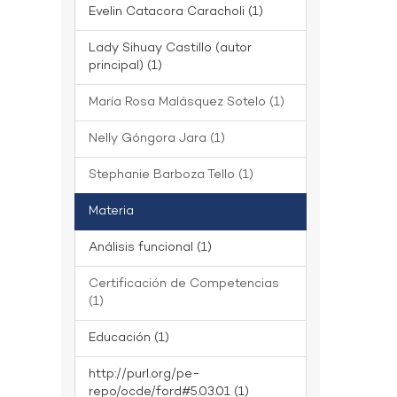
Evelin Catacora Caracholi (1)
Lady Sihuay Castillo (autor
principal) (1)
María Rosa Malásquez Sotelo (1)
Nelly Góngora Jara (1)
Stephanie Barboza Tello (1)
Materia
Análisis funcional (1)
Certificación de Competencias
(1)
Educación (1)
http://purl.org/pe-
repo/ocde/ford#5.03.01 (1)