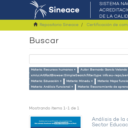
Repositorio Sineace
Certificación de co
Buscar
Materia: Recursos humanos ×
Autor: Bernardo García Velando
xmlui.ArtifactBrowser.SimpleSearch.filter.type: info:eu-repo/s
Materia: Educación ×
Materia: Minedu ×
Materia: Mapa funci
Materia: Análisis funcional ×
Materia: Reconomiento de aprend
Mostrando ítems 1-1 de 1
Análisis de la
Sector Educaci