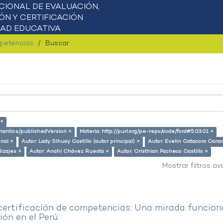
mpetencias
Buscar
 ×
emantics/publishedVersion ×
Materia: http://purl.org/pe-repo/ocde/ford#5.03.01 ×
onal ×
Autor: Lady Sihuay Castillo (autor principal) ×
Autor: Evelin Catacora Carac
izajes ×
Autor: Anahí Chávez Ruesta ×
Autor: Cristhian Pacheco Castillo ×
Mostrar filtros a
 certificación de competencias: Una mirada funcion
ón en el Perú