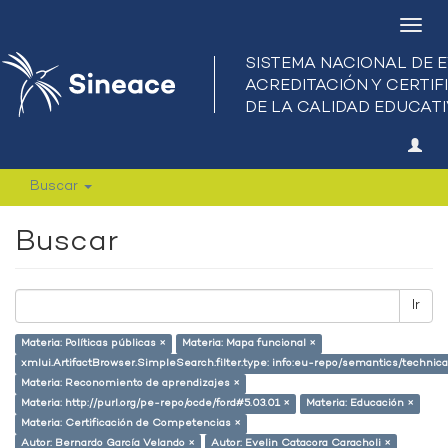
Camb
nave
Buscar
Buscar
Ir
Materia: Políticas públicas ×
Materia: Mapa funcional ×
xmlui.ArtifactBrowser.SimpleSearch.filter.type: info:eu-repo/semantics/techni
Materia: Reconomiento de aprendizajes ×
Materia: http://purl.org/pe-repo/ocde/ford#5.03.01 ×
Materia: Educación ×
Materia: Certificación de Competencias ×
Autor: Bernardo García Velando ×
Autor: Evelin Catacora Caracholi ×