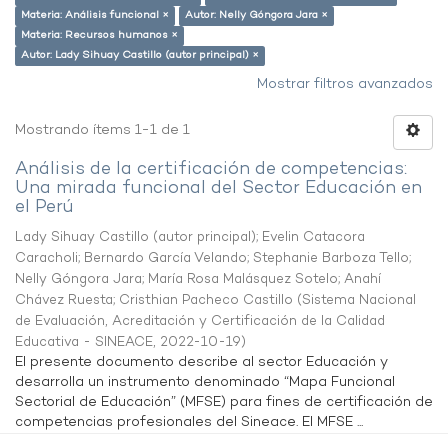
Materia: Análisis funcional ×
Autor: Nelly Góngora Jara ×
Materia: Recursos humanos ×
Autor: Lady Sihuay Castillo (autor principal) ×
Mostrar filtros avanzados
Mostrando ítems 1-1 de 1
Análisis de la certificación de competencias:
Una mirada funcional del Sector Educación en
el Perú
Lady Sihuay Castillo (autor principal)
;
Evelin Catacora
Caracholi
;
Bernardo García Velando
;
Stephanie Barboza Tello
;
Nelly Góngora Jara
;
María Rosa Malásquez Sotelo
;
Anahí
Chávez Ruesta
;
Cristhian Pacheco Castillo
(
Sistema Nacional
de Evaluación, Acreditación y Certificación de la Calidad
Educativa - SINEACE
,
2022-10-19
)
El presente documento describe al sector Educación y
desarrolla un instrumento denominado “Mapa Funcional
Sectorial de Educación” (MFSE) para fines de certificación de
competencias profesionales del Sineace. El MFSE ...