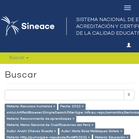
Camb
nave
Buscar
Buscar
Ir
Materia: Recursos humanos ×
Fecha: 2022 ×
xmlui.ArtifactBrowser.SimpleSearch.filter.type: info:eu-repo/semantics/techni
Materia: Reconomiento de aprendizajes ×
Materia: Marco Nacional de Cualificaciones del Perú ×
Autor: Anahí Chávez Ruesta ×
Autor: María Rosa Malásquez Sotelo ×
Materia: http://purl.org/pe-repo/ocde/ford#5.03.01 ×
Materia: Educación ×