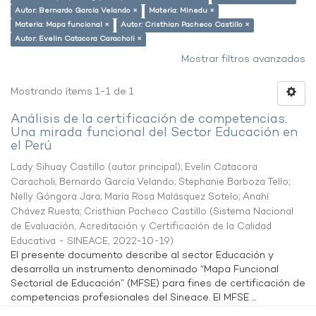
Autor: Bernardo García Velando ×
Materia: Minedu ×
Materia: Mapa funcional ×
Autor: Cristhian Pacheco Castillo ×
Autor: Evelin Catacora Caracholi ×
Mostrar filtros avanzados
Mostrando ítems 1-1 de 1
Análisis de la certificación de competencias:
Una mirada funcional del Sector Educación en
el Perú
Lady Sihuay Castillo (autor principal)
;
Evelin Catacora
Caracholi
;
Bernardo García Velando
;
Stephanie Barboza Tello
;
Nelly Góngora Jara
;
María Rosa Malásquez Sotelo
;
Anahí
Chávez Ruesta
;
Cristhian Pacheco Castillo
(
Sistema Nacional
de Evaluación, Acreditación y Certificación de la Calidad
Educativa - SINEACE
,
2022-10-19
)
El presente documento describe al sector Educación y
desarrolla un instrumento denominado “Mapa Funcional
Sectorial de Educación” (MFSE) para fines de certificación de
competencias profesionales del Sineace. El MFSE ...