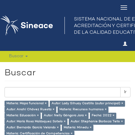
Camb
nave
Buscar
Buscar
Ir
Materia: Mapa funcional ×
Autor: Lady Sihuay Castillo (autor principal) ×
Autor: Anahí Chávez Ruesta ×
Materia: Recursos humanos ×
Materia: Educación ×
Autor: Nelly Góngora Jara ×
Fecha: 2022 ×
Autor: María Rosa Malásquez Sotelo ×
Autor: Stephanie Barboza Tello ×
Autor: Bernardo García Velando ×
Materia: Minedu ×
Materia: Certificación de Competencias ×