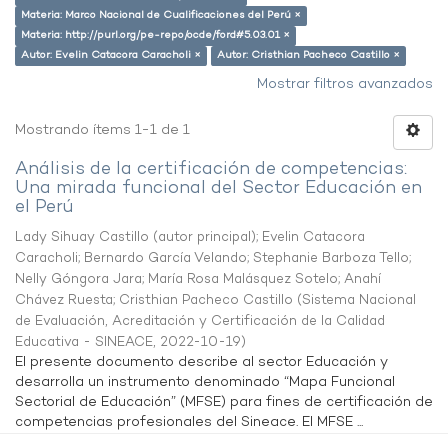
Materia: Marco Nacional de Cualificaciones del Perú ×
Materia: http://purl.org/pe-repo/ocde/ford#5.03.01 ×
Autor: Evelin Catacora Caracholi ×
Autor: Cristhian Pacheco Castillo ×
Mostrar filtros avanzados
Mostrando ítems 1-1 de 1
Análisis de la certificación de competencias:
Una mirada funcional del Sector Educación en
el Perú
Lady Sihuay Castillo (autor principal)
;
Evelin Catacora
Caracholi
;
Bernardo García Velando
;
Stephanie Barboza Tello
;
Nelly Góngora Jara
;
María Rosa Malásquez Sotelo
;
Anahí
Chávez Ruesta
;
Cristhian Pacheco Castillo
(
Sistema Nacional
de Evaluación, Acreditación y Certificación de la Calidad
Educativa - SINEACE
,
2022-10-19
)
El presente documento describe al sector Educación y
desarrolla un instrumento denominado “Mapa Funcional
Sectorial de Educación” (MFSE) para fines de certificación de
competencias profesionales del Sineace. El MFSE ...