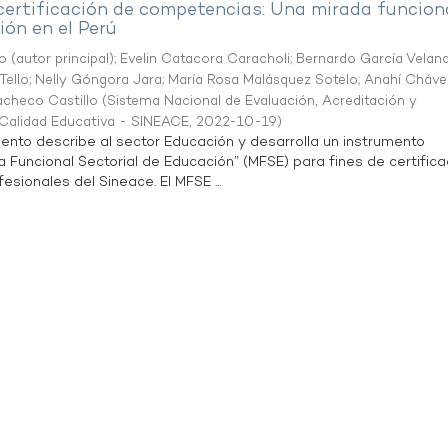
 certificación de competencias: Una mirada funcion
ón en el Perú
o (autor principal)
;
Evelin Catacora Caracholi
;
Bernardo García Velan
Tello
;
Nelly Góngora Jara
;
María Rosa Malásquez Sotelo
;
Anahí Cháve
acheco Castillo
(
Sistema Nacional de Evaluación, Acreditación y
a Calidad Educativa - SINEACE
,
2022-10-19
)
ento describe al sector Educación y desarrolla un instrumento
Funcional Sectorial de Educación” (MFSE) para fines de certifica
sionales del Sineace. El MFSE ...