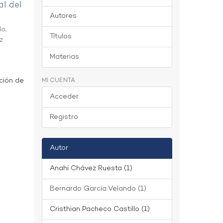
al del
Autores
do
;
Títulos
z
Materias
ción de
MI CUENTA
Acceder
Registro
Autor
Anahí Chávez Ruesta (1)
Bernardo García Velando (1)
Cristhian Pacheco Castillo (1)