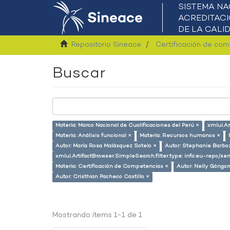
Repositorio Sineace
Certificación de co
Buscar
Materia: Marco Nacional de Cualificaciones del Perú ×
xmlui.Ar
Materia: Análisis funcional ×
Materia: Recursos humanos ×
Autor: María Rosa Malásquez Sotelo ×
Autor: Stephanie Barboz
xmlui.ArtifactBrowser.SimpleSearch.filter.type: info:eu-repo/
Materia: Certificación de Competencias ×
Autor: Nelly Góngor
Autor: Cristhian Pacheco Castillo ×
Mostrando ítems 1-1 de 1