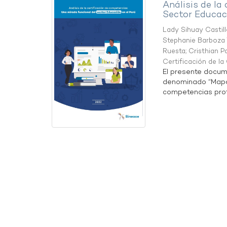
Análisis de la
Sector Educaci
Lady Sihuay Castill
Stephanie Barboza 
Ruesta
;
Cristhian P
Certificación de l
El presente docum
denominado “Mapa 
competencias profe