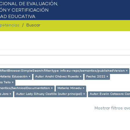
mpetencias
Buscar
tifactBrowser.SimpleSearch.filter.type: info:eu-repo/semantics/publishedVersion ×
Materia: Educación ×
Autor: Anahí Chávez Ruesta ×
Fecha: 2022 ×
a Tello ×
semantics/technicalDocumentation ×
Materia: Minedu ×
a Jara ×
Autor: Lady Sihuay Castillo (autor principal) ×
Autor: Evelin Catacora Car
Mostrar filtros a