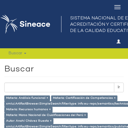
Camb
nave
Buscar
Buscar
Ir
Materia: Análisis funcional ×
Materia: Certificación de Competencias ×
xmlui.ArtifactBrowser.SimpleSearch.filter.type: info:eu-repo/semantics/techni
Materia: Recursos humanos ×
Materia: Marco Nacional de Cualificaciones del Perú ×
Autor: Anahí Chávez Ruesta ×
xmlui.ArtifactBrowser.SimpleSearch.filter.type: info:eu-repo/semantics/publish