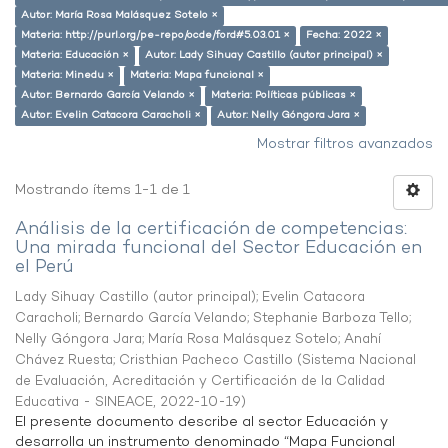
Autor: María Rosa Malásquez Sotelo ×
Materia: http://purl.org/pe-repo/ocde/ford#5.03.01 ×
Fecha: 2022 ×
Materia: Educación ×
Autor: Lady Sihuay Castillo (autor principal) ×
Materia: Minedu ×
Materia: Mapa funcional ×
Autor: Bernardo García Velando ×
Materia: Políticas públicas ×
Autor: Evelin Catacora Caracholi ×
Autor: Nelly Góngora Jara ×
Mostrar filtros avanzados
Mostrando ítems 1-1 de 1
Análisis de la certificación de competencias:
Una mirada funcional del Sector Educación en
el Perú
Lady Sihuay Castillo (autor principal)
;
Evelin Catacora
Caracholi
;
Bernardo García Velando
;
Stephanie Barboza Tello
;
Nelly Góngora Jara
;
María Rosa Malásquez Sotelo
;
Anahí
Chávez Ruesta
;
Cristhian Pacheco Castillo
(
Sistema Nacional
de Evaluación, Acreditación y Certificación de la Calidad
Educativa - SINEACE
,
2022-10-19
)
El presente documento describe al sector Educación y
desarrolla un instrumento denominado “Mapa Funcional