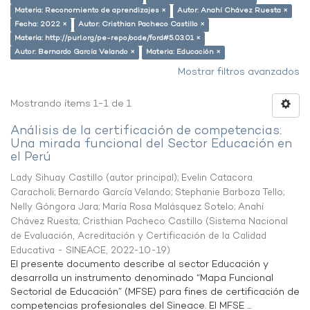
Materia: Reconomiento de aprendizajes ×
Autor: Anahí Chávez Ruesta ×
Fecha: 2022 ×
Autor: Cristhian Pacheco Castillo ×
Materia: http://purl.org/pe-repo/ocde/ford#5.03.01 ×
Autor: Bernardo García Velando ×
Materia: Educación ×
Mostrar filtros avanzados
Mostrando ítems 1-1 de 1
Análisis de la certificación de competencias:
Una mirada funcional del Sector Educación en
el Perú
Lady Sihuay Castillo (autor principal)
;
Evelin Catacora
Caracholi
;
Bernardo García Velando
;
Stephanie Barboza Tello
;
Nelly Góngora Jara
;
María Rosa Malásquez Sotelo
;
Anahí
Chávez Ruesta
;
Cristhian Pacheco Castillo
(
Sistema Nacional
de Evaluación, Acreditación y Certificación de la Calidad
Educativa - SINEACE
,
2022-10-19
)
El presente documento describe al sector Educación y
desarrolla un instrumento denominado “Mapa Funcional
Sectorial de Educación” (MFSE) para fines de certificación de
competencias profesionales del Sineace. El MFSE ...