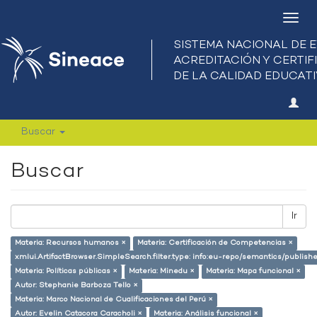
Camb
nave
Buscar
Buscar
Ir
Materia: Recursos humanos ×
Materia: Certificación de Competencias ×
xmlui.ArtifactBrowser.SimpleSearch.filter.type: info:eu-repo/semantics/publish
Materia: Políticas públicas ×
Materia: Minedu ×
Materia: Mapa funcional ×
Autor: Stephanie Barboza Tello ×
Materia: Marco Nacional de Cualificaciones del Perú ×
Autor: Evelin Catacora Caracholi ×
Materia: Análisis funcional ×