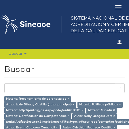
Camb
nave
Buscar
Buscar
Ir
Materia: Reconomiento de aprendizajes ×
Autor: Lady Sihuay Castillo (autor principal) ×
Materia: Políticas públicas ×
Materia: http://purl.org/pe-repo/ocde/ford#5.03.01 ×
Materia: Minedu ×
Materia: Certificación de Competencias ×
Autor: Nelly Góngora Jara ×
xmlui.ArtifactBrowser.SimpleSearch.filter.type: info:eu-repo/semantics/publish
Autor: Evelin Catacora Caracholi ×
Autor: Cristhian Pacheco Castillo ×