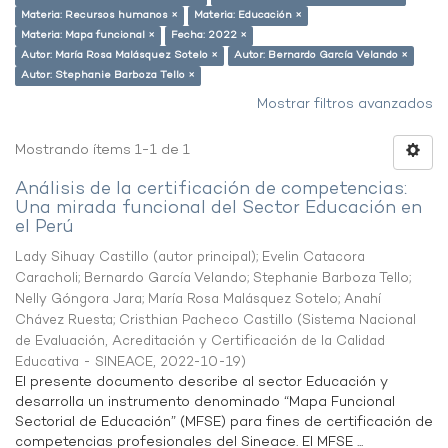
Materia: Recursos humanos ×
Materia: Educación ×
Materia: Mapa funcional ×
Fecha: 2022 ×
Autor: María Rosa Malásquez Sotelo ×
Autor: Bernardo García Velando ×
Autor: Stephanie Barboza Tello ×
Mostrar filtros avanzados
Mostrando ítems 1-1 de 1
Análisis de la certificación de competencias:
Una mirada funcional del Sector Educación en
el Perú
Lady Sihuay Castillo (autor principal)
;
Evelin Catacora
Caracholi
;
Bernardo García Velando
;
Stephanie Barboza Tello
;
Nelly Góngora Jara
;
María Rosa Malásquez Sotelo
;
Anahí
Chávez Ruesta
;
Cristhian Pacheco Castillo
(
Sistema Nacional
de Evaluación, Acreditación y Certificación de la Calidad
Educativa - SINEACE
,
2022-10-19
)
El presente documento describe al sector Educación y
desarrolla un instrumento denominado “Mapa Funcional
Sectorial de Educación” (MFSE) para fines de certificación de
competencias profesionales del Sineace. El MFSE ...