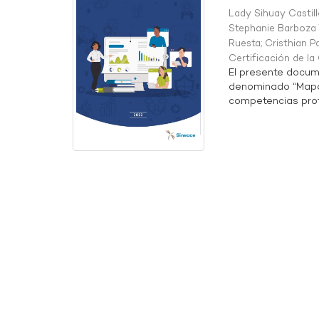
Lady Sihuay Castill
Stephanie Barboza 
Ruesta
;
Cristhian P
Certificación de l
El presente docum
denominado “Mapa 
competencias profe