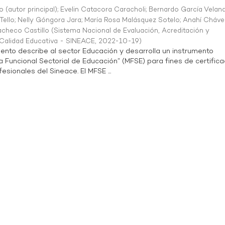
o (autor principal)
;
Evelin Catacora Caracholi
;
Bernardo García Velan
Tello
;
Nelly Góngora Jara
;
María Rosa Malásquez Sotelo
;
Anahí Cháve
acheco Castillo
(
Sistema Nacional de Evaluación, Acreditación y
a Calidad Educativa - SINEACE
,
2022-10-19
)
ento describe al sector Educación y desarrolla un instrumento
Funcional Sectorial de Educación” (MFSE) para fines de certifica
sionales del Sineace. El MFSE ...