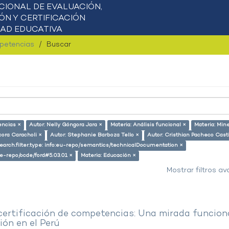
mpetencias
Buscar
encias ×
Autor: Nelly Góngora Jara ×
Materia: Análisis funcional ×
Materia: Min
cora Caracholi ×
Autor: Stephanie Barboza Tello ×
Autor: Cristhian Pacheco Casti
earch.filter.type: info:eu-repo/semantics/technicalDocumentation ×
/pe-repo/ocde/ford#5.03.01 ×
Materia: Educación ×
Mostrar filtros a
 certificación de competencias: Una mirada funcion
ón en el Perú