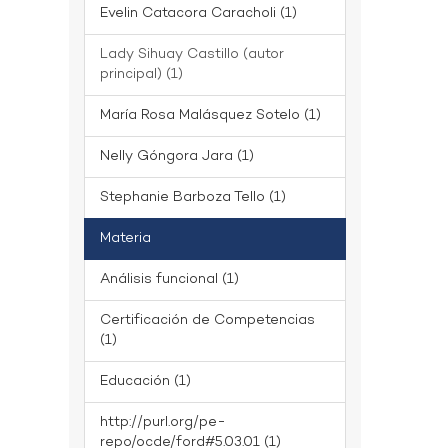
Evelin Catacora Caracholi (1)
Lady Sihuay Castillo (autor
principal) (1)
María Rosa Malásquez Sotelo (1)
Nelly Góngora Jara (1)
Stephanie Barboza Tello (1)
Materia
Análisis funcional (1)
Certificación de Competencias
(1)
Educación (1)
http://purl.org/pe-
repo/ocde/ford#5.03.01 (1)