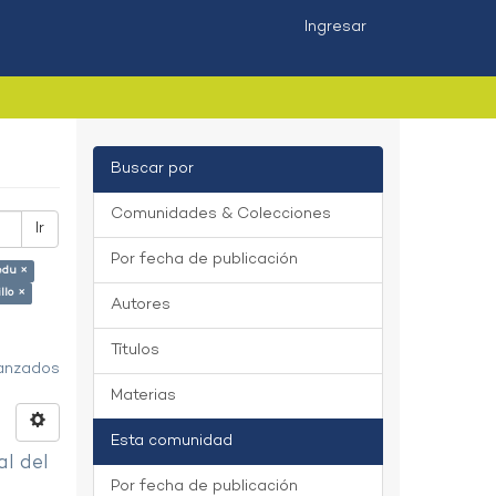
Ingresar
Buscar por
Comunidades & Colecciones
Ir
Por fecha de publicación
edu ×
llo ×
Autores
Títulos
vanzados
Materias
Esta comunidad
al del
Por fecha de publicación