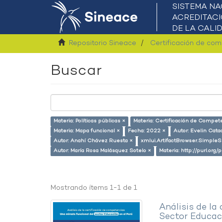
Repositorio Sineace
Certificación de co
Buscar
Materia: Políticas públicas ×
Materia: Certificación de Compet
Materia: Mapa funcional ×
Fecha: 2022 ×
Autor: Evelin Cata
Autor: Anahí Chávez Ruesta ×
xmlui.ArtifactBrowser.SimpleS
Autor: María Rosa Malásquez Sotelo ×
Materia: http://purl.org
Mostrando ítems 1-1 de 1
Análisis de la
Sector Educaci