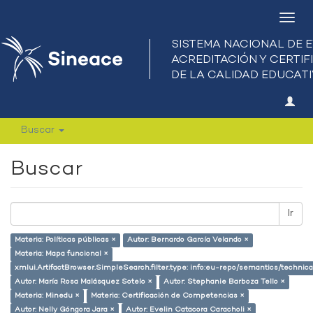
Camb
nave
Buscar
Buscar
Ir
Materia: Políticas públicas ×
Autor: Bernardo García Velando ×
Materia: Mapa funcional ×
xmlui.ArtifactBrowser.SimpleSearch.filter.type: info:eu-repo/semantics/techni
Autor: María Rosa Malásquez Sotelo ×
Autor: Stephanie Barboza Tello ×
Materia: Minedu ×
Materia: Certificación de Competencias ×
Autor: Nelly Góngora Jara ×
Autor: Evelin Catacora Caracholi ×