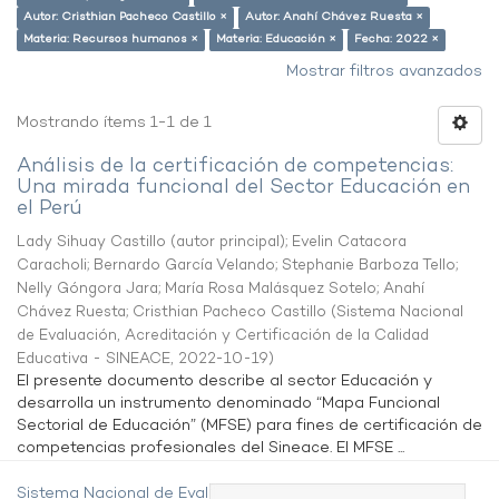
Autor: Cristhian Pacheco Castillo ×
Autor: Anahí Chávez Ruesta ×
Materia: Recursos humanos ×
Materia: Educación ×
Fecha: 2022 ×
Mostrar filtros avanzados
Mostrando ítems 1-1 de 1
Análisis de la certificación de competencias:
Una mirada funcional del Sector Educación en
el Perú
Lady Sihuay Castillo (autor principal)
;
Evelin Catacora
Caracholi
;
Bernardo García Velando
;
Stephanie Barboza Tello
;
Nelly Góngora Jara
;
María Rosa Malásquez Sotelo
;
Anahí
Chávez Ruesta
;
Cristhian Pacheco Castillo
(
Sistema Nacional
de Evaluación, Acreditación y Certificación de la Calidad
Educativa - SINEACE
,
2022-10-19
)
El presente documento describe al sector Educación y
desarrolla un instrumento denominado “Mapa Funcional
Sectorial de Educación” (MFSE) para fines de certificación de
competencias profesionales del Sineace. El MFSE ...
Sistema Nacional de Evaluación,