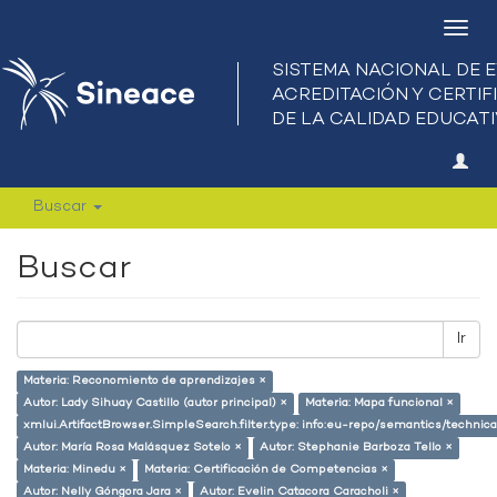
Camb
nave
Buscar
Buscar
Ir
Materia: Reconomiento de aprendizajes ×
Autor: Lady Sihuay Castillo (autor principal) ×
Materia: Mapa funcional ×
xmlui.ArtifactBrowser.SimpleSearch.filter.type: info:eu-repo/semantics/techni
Autor: María Rosa Malásquez Sotelo ×
Autor: Stephanie Barboza Tello ×
Materia: Minedu ×
Materia: Certificación de Competencias ×
Autor: Nelly Góngora Jara ×
Autor: Evelin Catacora Caracholi ×