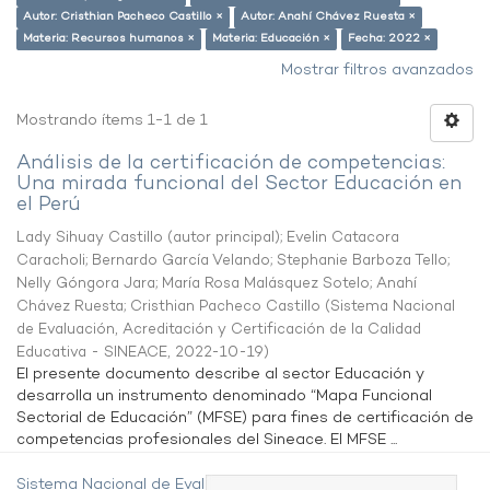
Autor: Cristhian Pacheco Castillo ×
Autor: Anahí Chávez Ruesta ×
Materia: Recursos humanos ×
Materia: Educación ×
Fecha: 2022 ×
Mostrar filtros avanzados
Mostrando ítems 1-1 de 1
Análisis de la certificación de competencias:
Una mirada funcional del Sector Educación en
el Perú
Lady Sihuay Castillo (autor principal)
;
Evelin Catacora
Caracholi
;
Bernardo García Velando
;
Stephanie Barboza Tello
;
Nelly Góngora Jara
;
María Rosa Malásquez Sotelo
;
Anahí
Chávez Ruesta
;
Cristhian Pacheco Castillo
(
Sistema Nacional
de Evaluación, Acreditación y Certificación de la Calidad
Educativa - SINEACE
,
2022-10-19
)
El presente documento describe al sector Educación y
desarrolla un instrumento denominado “Mapa Funcional
Sectorial de Educación” (MFSE) para fines de certificación de
competencias profesionales del Sineace. El MFSE ...
Sistema Nacional de Evaluación,