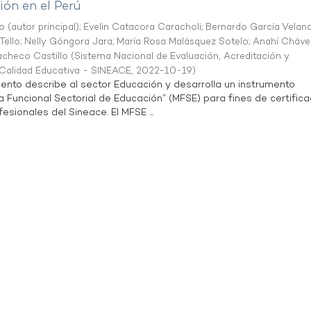
ón en el Perú
o (autor principal)
;
Evelin Catacora Caracholi
;
Bernardo García Velan
Tello
;
Nelly Góngora Jara
;
María Rosa Malásquez Sotelo
;
Anahí Cháve
acheco Castillo
(
Sistema Nacional de Evaluación, Acreditación y
a Calidad Educativa - SINEACE
,
2022-10-19
)
ento describe al sector Educación y desarrolla un instrumento
Funcional Sectorial de Educación” (MFSE) para fines de certifica
sionales del Sineace. El MFSE ...