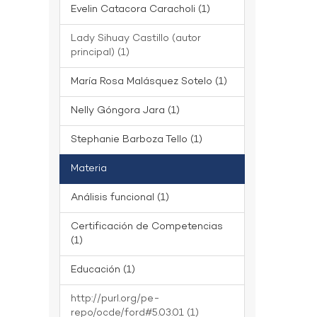
Evelin Catacora Caracholi (1)
Lady Sihuay Castillo (autor
principal) (1)
María Rosa Malásquez Sotelo (1)
Nelly Góngora Jara (1)
Stephanie Barboza Tello (1)
Materia
Análisis funcional (1)
Certificación de Competencias
(1)
Educación (1)
http://purl.org/pe-
repo/ocde/ford#5.03.01 (1)