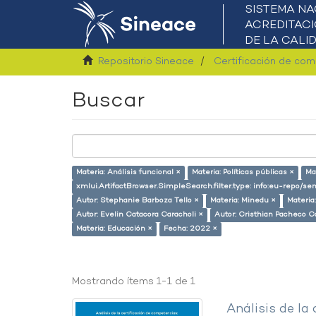
Repositorio Sineace
Certificación de co
Buscar
Materia: Análisis funcional ×
Materia: Políticas públicas ×
Ma
xmlui.ArtifactBrowser.SimpleSearch.filter.type: info:eu-repo/
Autor: Stephanie Barboza Tello ×
Materia: Minedu ×
Materia
Autor: Evelin Catacora Caracholi ×
Autor: Cristhian Pacheco Ca
Materia: Educación ×
Fecha: 2022 ×
Mostrando ítems 1-1 de 1
Análisis de la