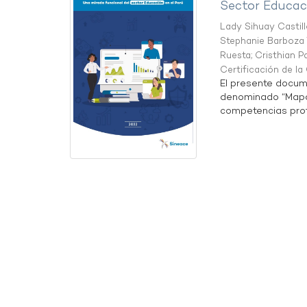
Sector Educaci
Lady Sihuay Castill
Stephanie Barboza 
Ruesta
;
Cristhian P
Certificación de l
El presente docum
denominado “Mapa 
competencias profe