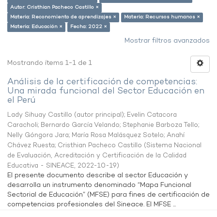
Autor: Cristhian Pacheco Castillo ×
Materia: Reconomiento de aprendizajes ×
Materia: Recursos humanos ×
Materia: Educación ×
Fecha: 2022 ×
Mostrar filtros avanzados
Mostrando ítems 1-1 de 1
Análisis de la certificación de competencias:
Una mirada funcional del Sector Educación en
el Perú
Lady Sihuay Castillo (autor principal)
;
Evelin Catacora
Caracholi
;
Bernardo García Velando
;
Stephanie Barboza Tello
;
Nelly Góngora Jara
;
María Rosa Malásquez Sotelo
;
Anahí
Chávez Ruesta
;
Cristhian Pacheco Castillo
(
Sistema Nacional
de Evaluación, Acreditación y Certificación de la Calidad
Educativa - SINEACE
,
2022-10-19
)
El presente documento describe al sector Educación y
desarrolla un instrumento denominado “Mapa Funcional
Sectorial de Educación” (MFSE) para fines de certificación de
competencias profesionales del Sineace. El MFSE ...