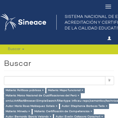
Camb
nave
Buscar
Buscar
Ir
Materia: Políticas públicas ×
Materia: Mapa funcional ×
Materia: Marco Nacional de Cualificaciones del Perú ×
xmlui.ArtifactBrowser.SimpleSearch.filter.type: info:eu-repo/semantics/techni
Autor: María Rosa Malásquez Sotelo ×
Autor: Stephanie Barboza Tello ×
Materia: Minedu ×
Materia: Certificación de Competencias ×
Autor: Bernardo García Velando ×
Autor: Evelin Catacora Caracholi ×