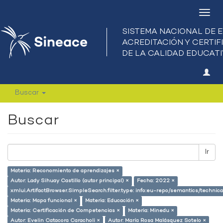
Camb
nave
Buscar
Buscar
Ir
Materia: Reconomiento de aprendizajes ×
Autor: Lady Sihuay Castillo (autor principal) ×
Fecha: 2022 ×
xmlui.ArtifactBrowser.SimpleSearch.filter.type: info:eu-repo/semantics/techni
Materia: Mapa funcional ×
Materia: Educación ×
Materia: Certificación de Competencias ×
Materia: Minedu ×
Autor: Evelin Catacora Caracholi ×
Autor: María Rosa Malásquez Sotelo ×