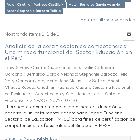
Autor: Cristhian Pacheco Castillo ×
Autor: Bernardo García Velando ×
Autor: Stephanie Barboza Tello ×
Mostrar filtros avanzados
Mostrando ítems 1-1 de 1
Análisis de la certificación de competencias:
Una mirada funcional del Sector Educación en
el Perú
Lady Sihuay Castillo (autor principal)
;
Evelin Catacora
Caracholi
;
Bernardo García Velando
;
Stephanie Barboza Tello
;
Nelly Góngora Jara
;
María Rosa Malásquez Sotelo
;
Anahí
Chávez Ruesta
;
Cristhian Pacheco Castillo
(
Sistema Nacional
de Evaluación, Acreditación y Certificación de la Calidad
Educativa - SINEACE
,
2022-10-19
)
El presente documento describe al sector Educación y
desarrolla un instrumento denominado “Mapa Funcional
Sectorial de Educación” (MFSE) para fines de certificación de
competencias profesionales del Sineace. El MFSE ...
Sistema Nacional de Evaluación,