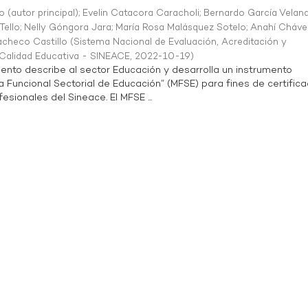
o (autor principal)
;
Evelin Catacora Caracholi
;
Bernardo García Velan
Tello
;
Nelly Góngora Jara
;
María Rosa Malásquez Sotelo
;
Anahí Cháve
acheco Castillo
(
Sistema Nacional de Evaluación, Acreditación y
a Calidad Educativa - SINEACE
,
2022-10-19
)
ento describe al sector Educación y desarrolla un instrumento
Funcional Sectorial de Educación” (MFSE) para fines de certifica
sionales del Sineace. El MFSE ...