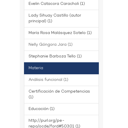
Evelin Catacora Caracholi (1)
Lady Sihuay Castillo (autor
principal) (1)
María Rosa Malásquez Sotelo (1)
Nelly Góngora Jara (1)
Stephanie Barboza Tello (1)
Materia
Análisis funcional (1)
Certificación de Competencias
(1)
Educación (1)
http://purl.org/pe-
repo/ocde/ford#5.03.01 (1)