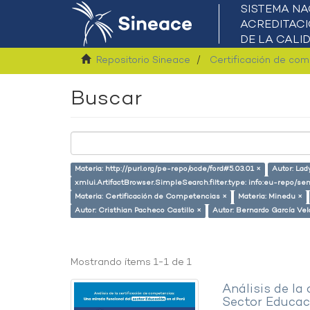
Repositorio Sineace
Certificación de co
Buscar
Materia: http://purl.org/pe-repo/ocde/ford#5.03.01 ×
Autor: Lad
xmlui.ArtifactBrowser.SimpleSearch.filter.type: info:eu-repo/
Materia: Certificación de Competencias ×
Materia: Minedu ×
Autor: Cristhian Pacheco Castillo ×
Autor: Bernardo García Ve
Mostrando ítems 1-1 de 1
Análisis de la
Sector Educaci