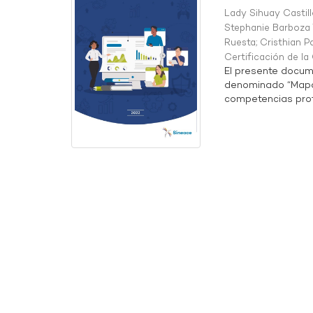
Lady Sihuay Castill
Stephanie Barboza 
Ruesta
;
Cristhian P
Certificación de l
El presente docum
denominado “Mapa 
competencias profe