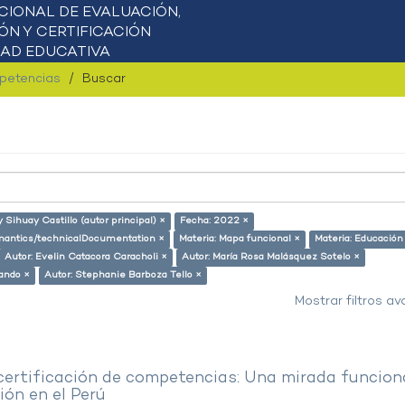
mpetencias
Buscar
y Sihuay Castillo (autor principal) ×
Fecha: 2022 ×
semantics/technicalDocumentation ×
Materia: Mapa funcional ×
Materia: Educación
Autor: Evelin Catacora Caracholi ×
Autor: María Rosa Malásquez Sotelo ×
lando ×
Autor: Stephanie Barboza Tello ×
Mostrar filtros a
 certificación de competencias: Una mirada funcion
ón en el Perú