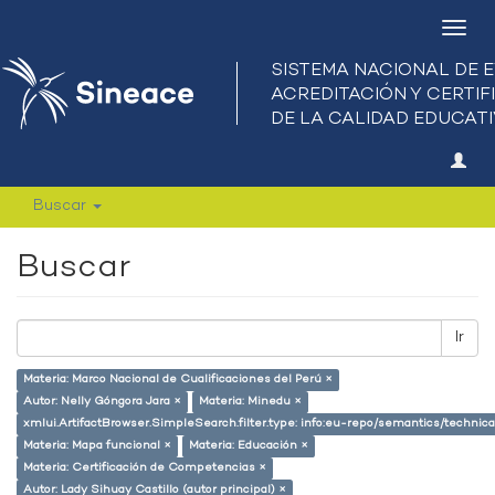
Camb
nave
Buscar
Buscar
Ir
Materia: Marco Nacional de Cualificaciones del Perú ×
Autor: Nelly Góngora Jara ×
Materia: Minedu ×
xmlui.ArtifactBrowser.SimpleSearch.filter.type: info:eu-repo/semantics/techni
Materia: Mapa funcional ×
Materia: Educación ×
Materia: Certificación de Competencias ×
Autor: Lady Sihuay Castillo (autor principal) ×