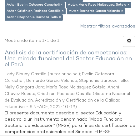
Autor: Evelin Catacora Caracholi ×
Autor: María Rosa Malásquez Sotelo ×
Autor: Cristhian Pacheco Castillo ×
Autor: Bernardo García Velando ×
Autor: Stephanie Barboza Tello ×
Mostrar filtros avanzados
Mostrando ítems 1-1 de 1
Análisis de la certificación de competencias:
Una mirada funcional del Sector Educación en
el Perú
Lady Sihuay Castillo (autor principal)
;
Evelin Catacora
Caracholi
;
Bernardo García Velando
;
Stephanie Barboza Tello
;
Nelly Góngora Jara
;
María Rosa Malásquez Sotelo
;
Anahí
Chávez Ruesta
;
Cristhian Pacheco Castillo
(
Sistema Nacional
de Evaluación, Acreditación y Certificación de la Calidad
Educativa - SINEACE
,
2022-10-19
)
El presente documento describe al sector Educación y
desarrolla un instrumento denominado “Mapa Funcional
Sectorial de Educación” (MFSE) para fines de certificación de
competencias profesionales del Sineace. El MFSE ...