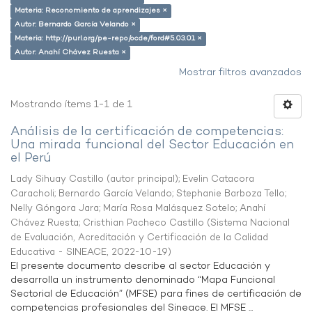
Materia: Reconomiento de aprendizajes ×
Autor: Bernardo García Velando ×
Materia: http://purl.org/pe-repo/ocde/ford#5.03.01 ×
Autor: Anahí Chávez Ruesta ×
Mostrar filtros avanzados
Mostrando ítems 1-1 de 1
Análisis de la certificación de competencias:
Una mirada funcional del Sector Educación en
el Perú
Lady Sihuay Castillo (autor principal)
;
Evelin Catacora
Caracholi
;
Bernardo García Velando
;
Stephanie Barboza Tello
;
Nelly Góngora Jara
;
María Rosa Malásquez Sotelo
;
Anahí
Chávez Ruesta
;
Cristhian Pacheco Castillo
(
Sistema Nacional
de Evaluación, Acreditación y Certificación de la Calidad
Educativa - SINEACE
,
2022-10-19
)
El presente documento describe al sector Educación y
desarrolla un instrumento denominado “Mapa Funcional
Sectorial de Educación” (MFSE) para fines de certificación de
competencias profesionales del Sineace. El MFSE ...