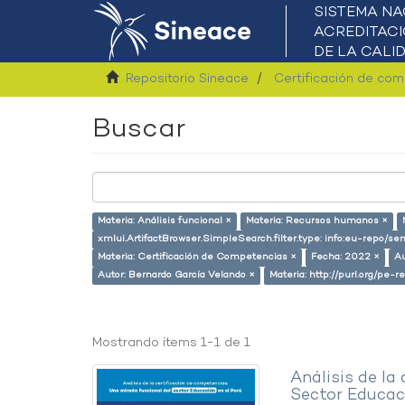
Repositorio Sineace
Certificación de co
Buscar
Materia: Análisis funcional ×
Materia: Recursos humanos ×
xmlui.ArtifactBrowser.SimpleSearch.filter.type: info:eu-repo/
Materia: Certificación de Competencias ×
Fecha: 2022 ×
Au
Autor: Bernardo García Velando ×
Materia: http://purl.org/pe-
Mostrando ítems 1-1 de 1
Análisis de la
Sector Educaci