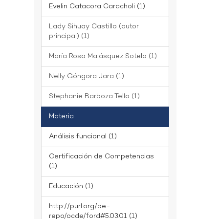
Evelin Catacora Caracholi (1)
Lady Sihuay Castillo (autor
principal) (1)
María Rosa Malásquez Sotelo (1)
Nelly Góngora Jara (1)
Stephanie Barboza Tello (1)
Materia
Análisis funcional (1)
Certificación de Competencias
(1)
Educación (1)
http://purl.org/pe-
repo/ocde/ford#5.03.01 (1)