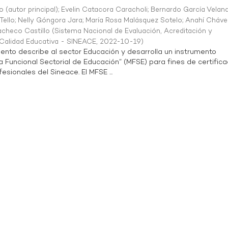
o (autor principal)
;
Evelin Catacora Caracholi
;
Bernardo García Velan
Tello
;
Nelly Góngora Jara
;
María Rosa Malásquez Sotelo
;
Anahí Cháve
acheco Castillo
(
Sistema Nacional de Evaluación, Acreditación y
a Calidad Educativa - SINEACE
,
2022-10-19
)
ento describe al sector Educación y desarrolla un instrumento
Funcional Sectorial de Educación” (MFSE) para fines de certifica
sionales del Sineace. El MFSE ...