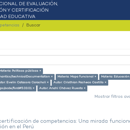
mpetencias
Buscar
Materia: Políticas públicas ×
semantics/technicalDocumentation ×
Materia: Mapa funcional ×
Materia: Educación
tor: Evelin Catacora Caracholi ×
Autor: Cristhian Pacheco Castillo ×
repo/ocde/ford#5.03.01 ×
Autor: Anahí Chávez Ruesta ×
Mostrar filtros a
 certificación de competencias: Una mirada funcion
ón en el Perú