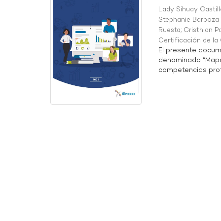
Lady Sihuay Castill
Stephanie Barboza 
Ruesta
;
Cristhian P
Certificación de l
El presente docum
denominado “Mapa 
competencias profe