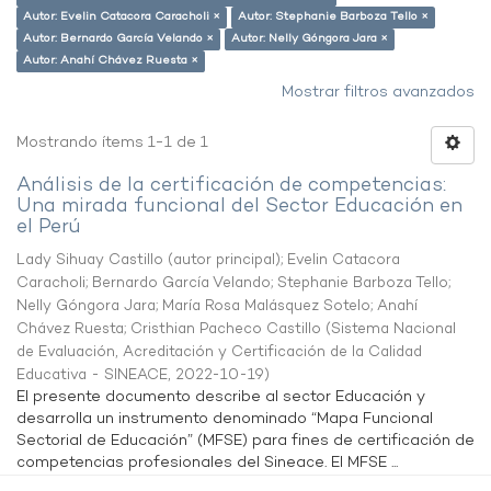
Autor: Evelin Catacora Caracholi ×
Autor: Stephanie Barboza Tello ×
Autor: Bernardo García Velando ×
Autor: Nelly Góngora Jara ×
Autor: Anahí Chávez Ruesta ×
Mostrar filtros avanzados
Mostrando ítems 1-1 de 1
Análisis de la certificación de competencias:
Una mirada funcional del Sector Educación en
el Perú
Lady Sihuay Castillo (autor principal)
;
Evelin Catacora
Caracholi
;
Bernardo García Velando
;
Stephanie Barboza Tello
;
Nelly Góngora Jara
;
María Rosa Malásquez Sotelo
;
Anahí
Chávez Ruesta
;
Cristhian Pacheco Castillo
(
Sistema Nacional
de Evaluación, Acreditación y Certificación de la Calidad
Educativa - SINEACE
,
2022-10-19
)
El presente documento describe al sector Educación y
desarrolla un instrumento denominado “Mapa Funcional
Sectorial de Educación” (MFSE) para fines de certificación de
competencias profesionales del Sineace. El MFSE ...