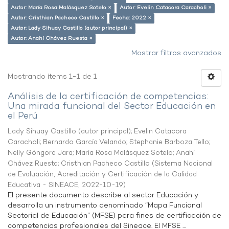
Autor: María Rosa Malásquez Sotelo ×
Autor: Evelin Catacora Caracholi ×
Autor: Cristhian Pacheco Castillo ×
Fecha: 2022 ×
Autor: Lady Sihuay Castillo (autor principal) ×
Autor: Anahí Chávez Ruesta ×
Mostrar filtros avanzados
Mostrando ítems 1-1 de 1
Análisis de la certificación de competencias:
Una mirada funcional del Sector Educación en
el Perú
Lady Sihuay Castillo (autor principal)
;
Evelin Catacora
Caracholi
;
Bernardo García Velando
;
Stephanie Barboza Tello
;
Nelly Góngora Jara
;
María Rosa Malásquez Sotelo
;
Anahí
Chávez Ruesta
;
Cristhian Pacheco Castillo
(
Sistema Nacional
de Evaluación, Acreditación y Certificación de la Calidad
Educativa - SINEACE
,
2022-10-19
)
El presente documento describe al sector Educación y
desarrolla un instrumento denominado “Mapa Funcional
Sectorial de Educación” (MFSE) para fines de certificación de
competencias profesionales del Sineace. El MFSE ...