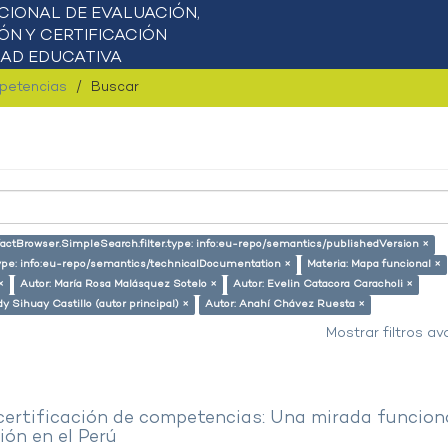
mpetencias
Buscar
factBrowser.SimpleSearch.filter.type: info:eu-repo/semantics/publishedVersion ×
type: info:eu-repo/semantics/technicalDocumentation ×
Materia: Mapa funcional ×
×
Autor: María Rosa Malásquez Sotelo ×
Autor: Evelin Catacora Caracholi ×
dy Sihuay Castillo (autor principal) ×
Autor: Anahí Chávez Ruesta ×
Mostrar filtros a
 certificación de competencias: Una mirada funcion
ón en el Perú