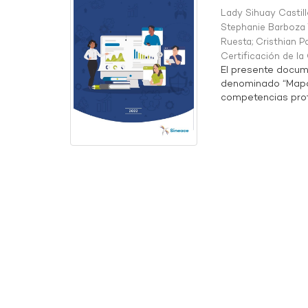
Lady Sihuay Castill
Stephanie Barboza 
Ruesta
;
Cristhian P
Certificación de l
El presente docum
denominado “Mapa 
competencias profe