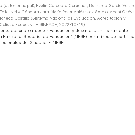
o (autor principal)
;
Evelin Catacora Caracholi
;
Bernardo García Velan
Tello
;
Nelly Góngora Jara
;
María Rosa Malásquez Sotelo
;
Anahí Cháve
acheco Castillo
(
Sistema Nacional de Evaluación, Acreditación y
a Calidad Educativa - SINEACE
,
2022-10-19
)
ento describe al sector Educación y desarrolla un instrumento
Funcional Sectorial de Educación” (MFSE) para fines de certifica
sionales del Sineace. El MFSE ...