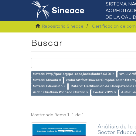
Repositorio Sineace
Certificación de co
Buscar
Materia: http://purl.org/pe-repo/ocde/ford#5.03.01 ×
xmlui.Arti
Materia: Minedu ×
xmlui.ArtifactBrowser.SimpleSearch.filter.
Materia: Educación ×
Materia: Certificación de Competencias 
Autor: Cristhian Pacheco Castillo ×
Fecha: 2022 ×
Autor: La
Mostrando ítems 1-1 de 1
Análisis de la
Sector Educaci