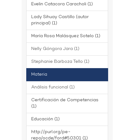
Evelin Catacora Caracholi (1)
Lady Sihuay Castillo (autor
principal) (1)
María Rosa Malásquez Sotelo (1)
Nelly Góngora Jara (1)
Stephanie Barboza Tello (1)
Materia
Análisis funcional (1)
Certificación de Competencias
(1)
Educación (1)
http://purl.org/pe-
repo/ocde/ford#5.03.01 (1)