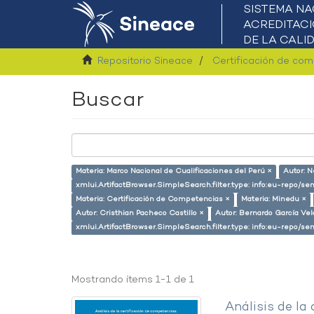
Repositorio Sineace
Certificación de co
Buscar
Materia: Marco Nacional de Cualificaciones del Perú ×
Autor: N
xmlui.ArtifactBrowser.SimpleSearch.filter.type: info:eu-repo/s
Materia: Certificación de Competencias ×
Materia: Minedu ×
Autor: Cristhian Pacheco Castillo ×
Autor: Bernardo García Ve
xmlui.ArtifactBrowser.SimpleSearch.filter.type: info:eu-repo/
Mostrando ítems 1-1 de 1
Análisis de la