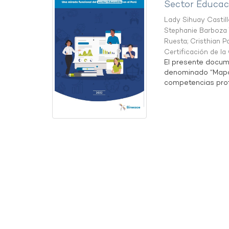
Sector Educaci
Lady Sihuay Castill
Stephanie Barboza 
Ruesta
;
Cristhian P
Certificación de l
El presente docum
denominado “Mapa 
competencias profe