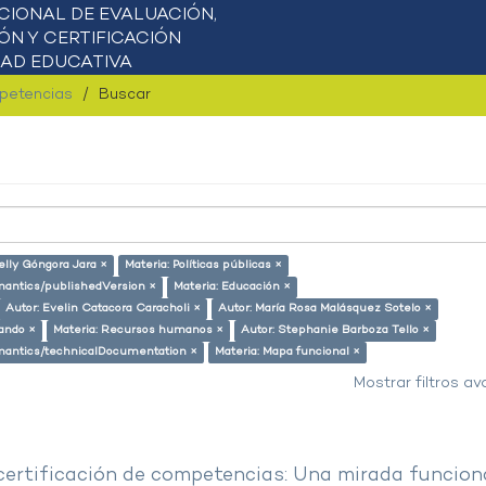
mpetencias
Buscar
elly Góngora Jara ×
Materia: Políticas públicas ×
emantics/publishedVersion ×
Materia: Educación ×
Autor: Evelin Catacora Caracholi ×
Autor: María Rosa Malásquez Sotelo ×
lando ×
Materia: Recursos humanos ×
Autor: Stephanie Barboza Tello ×
semantics/technicalDocumentation ×
Materia: Mapa funcional ×
Mostrar filtros a
 certificación de competencias: Una mirada funcion