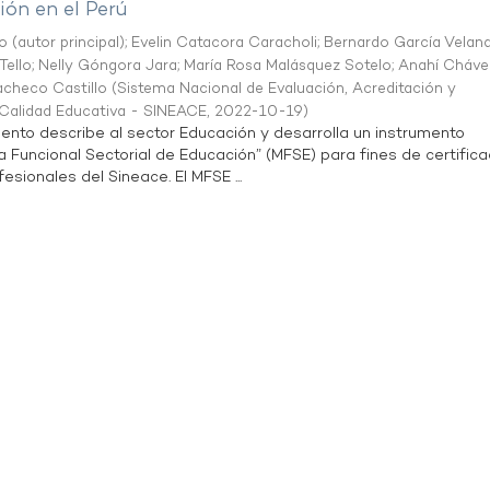
ón en el Perú
o (autor principal)
;
Evelin Catacora Caracholi
;
Bernardo García Velan
Tello
;
Nelly Góngora Jara
;
María Rosa Malásquez Sotelo
;
Anahí Cháve
acheco Castillo
(
Sistema Nacional de Evaluación, Acreditación y
a Calidad Educativa - SINEACE
,
2022-10-19
)
ento describe al sector Educación y desarrolla un instrumento
Funcional Sectorial de Educación” (MFSE) para fines de certifica
sionales del Sineace. El MFSE ...