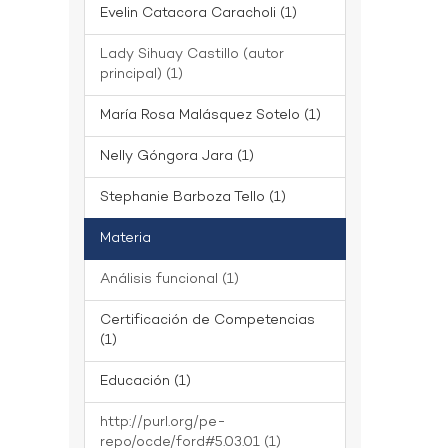
Evelin Catacora Caracholi (1)
Lady Sihuay Castillo (autor
principal) (1)
María Rosa Malásquez Sotelo (1)
Nelly Góngora Jara (1)
Stephanie Barboza Tello (1)
Materia
Análisis funcional (1)
Certificación de Competencias
(1)
Educación (1)
http://purl.org/pe-
repo/ocde/ford#5.03.01 (1)