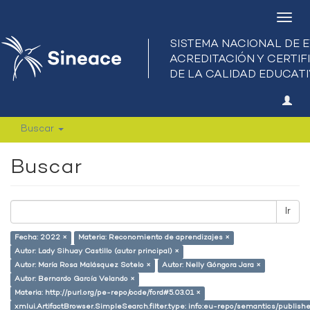
Camb
nave
Buscar
Buscar
Ir
Fecha: 2022 ×
Materia: Reconomiento de aprendizajes ×
Autor: Lady Sihuay Castillo (autor principal) ×
Autor: María Rosa Malásquez Sotelo ×
Autor: Nelly Góngora Jara ×
Autor: Bernardo García Velando ×
Materia: http://purl.org/pe-repo/ocde/ford#5.03.01 ×
xmlui.ArtifactBrowser.SimpleSearch.filter.type: info:eu-repo/semantics/publish