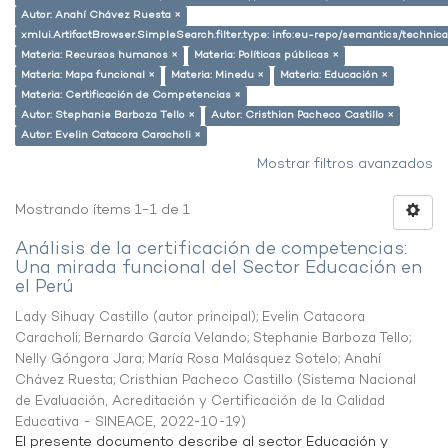
Autor: Anahí Chávez Ruesta ×
xmlui.ArtifactBrowser.SimpleSearch.filter.type: info:eu-repo/semantics/techni
Materia: Recursos humanos ×
Materia: Políticas públicas ×
Materia: Mapa funcional ×
Materia: Minedu ×
Materia: Educación ×
Materia: Certificación de Competencias ×
Autor: Stephanie Barboza Tello ×
Autor: Cristhian Pacheco Castillo ×
Autor: Evelin Catacora Caracholi ×
Mostrar filtros avanzados
Mostrando ítems 1-1 de 1
Análisis de la certificación de competencias:
Una mirada funcional del Sector Educación en
el Perú
Lady Sihuay Castillo (autor principal)
;
Evelin Catacora
Caracholi
;
Bernardo García Velando
;
Stephanie Barboza Tello
;
Nelly Góngora Jara
;
María Rosa Malásquez Sotelo
;
Anahí
Chávez Ruesta
;
Cristhian Pacheco Castillo
(
Sistema Nacional
de Evaluación, Acreditación y Certificación de la Calidad
Educativa - SINEACE
,
2022-10-19
)
El presente documento describe al sector Educación y