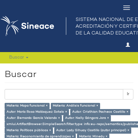
Camb
nave
Buscar
Buscar
Ir
Materia: Mapa funcional ×
Materia: Análisis funcional ×
Autor: María Rosa Malásquez Sotelo ×
Autor: Cristhian Pacheco Castillo ×
Autor: Bernardo García Velando ×
Autor: Nelly Góngora Jara ×
xmlui.ArtifactBrowser.SimpleSearch.filter.type: info:eu-repo/semantics/publish
Materia: Políticas públicas ×
Autor: Lady Sihuay Castillo (autor principal) ×
Materia: Reconomiento de aprendizajes ×
Materia: Minedu ×