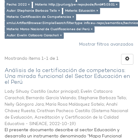
Fecha: 2022 ×
Materia: http://purl.org/pe-repo/ocde/ford#5.03.01 ×
Autor: Stephanie Barboza Tello ×
Materia: Educación ×
Materia: Certificación de Competencias ×
xmlui.ArtifactBrowser.SimpleSearch.filter.type: info:eu-repo/semantics/techni
Materia: Marco Nacional de Cualificaciones del Perú ×
Autor: Evelin Catacora Caracholi ×
Mostrar filtros avanzados
Mostrando ítems 1-1 de 1
Análisis de la certificación de competencias:
Una mirada funcional del Sector Educación en
el Perú
Lady Sihuay Castillo (autor principal)
;
Evelin Catacora
Caracholi
;
Bernardo García Velando
;
Stephanie Barboza Tello
;
Nelly Góngora Jara
;
María Rosa Malásquez Sotelo
;
Anahí
Chávez Ruesta
;
Cristhian Pacheco Castillo
(
Sistema Nacional
de Evaluación, Acreditación y Certificación de la Calidad
Educativa - SINEACE
,
2022-10-19
)
El presente documento describe al sector Educación y
desarrolla un instrumento denominado “Mapa Funcional