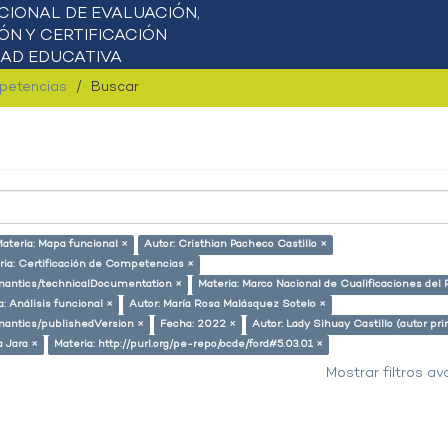
mpetencias
Buscar
ateria: Mapa funcional ×
Autor: Cristhian Pacheco Castillo ×
ria: Certificación de Competencias ×
semantics/technicalDocumentation ×
Materia: Marco Nacional de Cualificaciones del 
a: Análisis funcional ×
Autor: María Rosa Malásquez Sotelo ×
emantics/publishedVersion ×
Fecha: 2022 ×
Autor: Lady Sihuay Castillo (autor pri
a Jara ×
Materia: http://purl.org/pe-repo/ocde/ford#5.03.01 ×
Mostrar filtros a