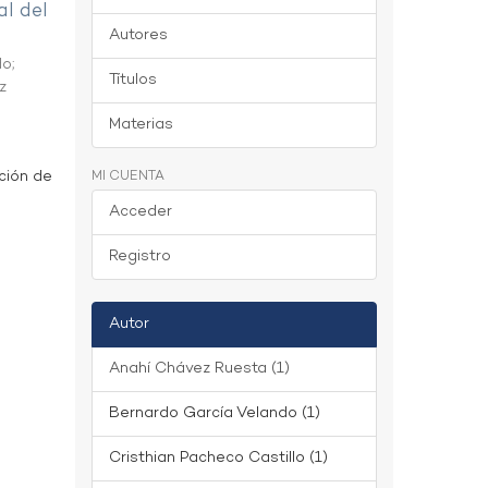
al del
Autores
do
;
Títulos
z
Materias
ción de
MI CUENTA
Acceder
Registro
Autor
Anahí Chávez Ruesta (1)
Bernardo García Velando (1)
Cristhian Pacheco Castillo (1)