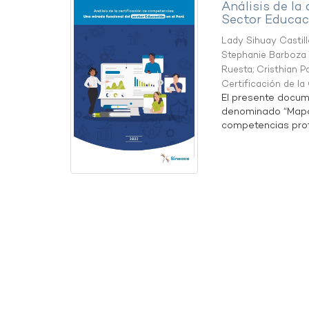
Análisis de la
Sector Educaci
Lady Sihuay Castill
Stephanie Barboza 
Ruesta
;
Cristhian P
Certificación de l
El presente docum
denominado “Mapa 
competencias profe