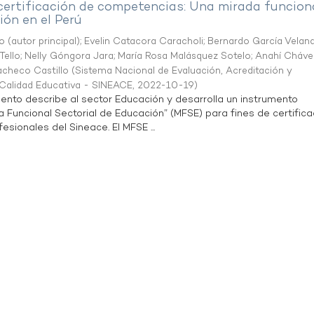
 certificación de competencias: Una mirada funcion
ón en el Perú
o (autor principal)
;
Evelin Catacora Caracholi
;
Bernardo García Velan
Tello
;
Nelly Góngora Jara
;
María Rosa Malásquez Sotelo
;
Anahí Cháve
acheco Castillo
(
Sistema Nacional de Evaluación, Acreditación y
a Calidad Educativa - SINEACE
,
2022-10-19
)
ento describe al sector Educación y desarrolla un instrumento
Funcional Sectorial de Educación” (MFSE) para fines de certifica
sionales del Sineace. El MFSE ...