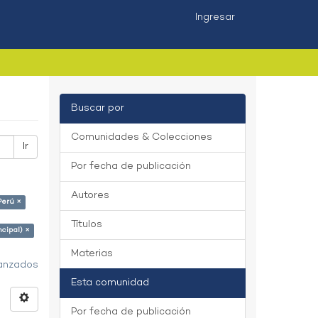
Ingresar
Buscar por
Comunidades & Colecciones
Ir
Por fecha de publicación
Autores
Perú ×
Títulos
ncipal) ×
Materias
vanzados
Esta comunidad
Por fecha de publicación