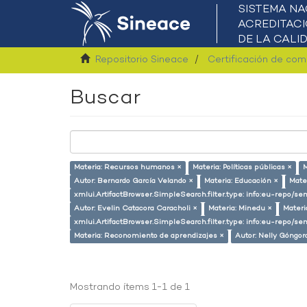
Repositorio Sineace
Certificación de co
Buscar
Materia: Recursos humanos ×
Materia: Políticas públicas ×
M
Autor: Bernardo García Velando ×
Materia: Educación ×
Mate
xmlui.ArtifactBrowser.SimpleSearch.filter.type: info:eu-repo/
Autor: Evelin Catacora Caracholi ×
Materia: Minedu ×
Materi
xmlui.ArtifactBrowser.SimpleSearch.filter.type: info:eu-repo/s
Materia: Reconomiento de aprendizajes ×
Autor: Nelly Góngor
Mostrando ítems 1-1 de 1