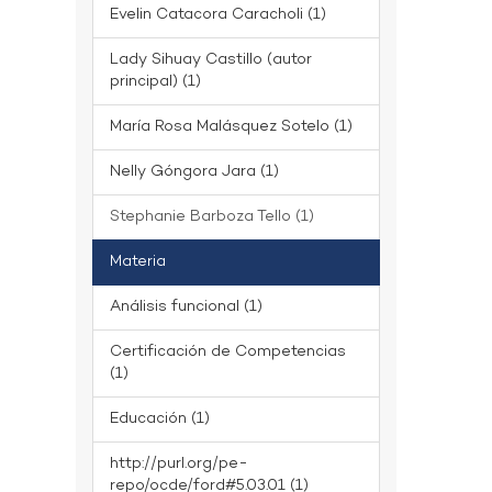
Evelin Catacora Caracholi (1)
Lady Sihuay Castillo (autor
principal) (1)
María Rosa Malásquez Sotelo (1)
Nelly Góngora Jara (1)
Stephanie Barboza Tello (1)
Materia
Análisis funcional (1)
Certificación de Competencias
(1)
Educación (1)
http://purl.org/pe-
repo/ocde/ford#5.03.01 (1)