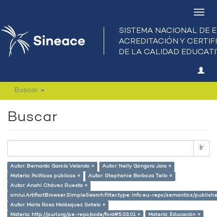
Camb
nave
Buscar
Buscar
Ir
Autor: Bernardo García Velando ×
Autor: Nelly Góngora Jara ×
Materia: Políticas públicas ×
Autor: Stephanie Barboza Tello ×
Autor: Anahí Chávez Ruesta ×
xmlui.ArtifactBrowser.SimpleSearch.filter.type: info:eu-repo/semantics/publish
Autor: María Rosa Malásquez Sotelo ×
Materia: http://purl.org/pe-repo/ocde/ford#5.03.01 ×
Materia: Educación ×