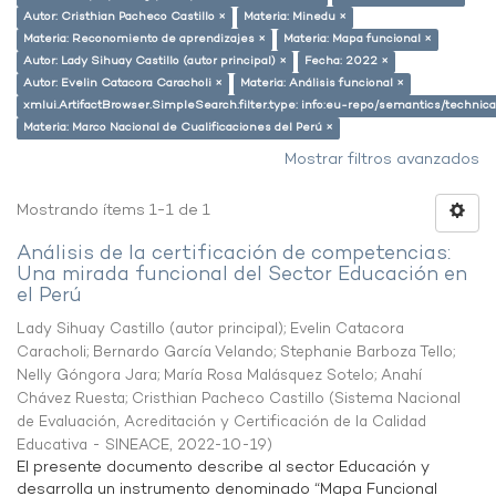
Autor: Cristhian Pacheco Castillo ×
Materia: Minedu ×
Materia: Reconomiento de aprendizajes ×
Materia: Mapa funcional ×
Autor: Lady Sihuay Castillo (autor principal) ×
Fecha: 2022 ×
Autor: Evelin Catacora Caracholi ×
Materia: Análisis funcional ×
xmlui.ArtifactBrowser.SimpleSearch.filter.type: info:eu-repo/semantics/techni
Materia: Marco Nacional de Cualificaciones del Perú ×
Mostrar filtros avanzados
Mostrando ítems 1-1 de 1
Análisis de la certificación de competencias:
Una mirada funcional del Sector Educación en
el Perú
Lady Sihuay Castillo (autor principal)
;
Evelin Catacora
Caracholi
;
Bernardo García Velando
;
Stephanie Barboza Tello
;
Nelly Góngora Jara
;
María Rosa Malásquez Sotelo
;
Anahí
Chávez Ruesta
;
Cristhian Pacheco Castillo
(
Sistema Nacional
de Evaluación, Acreditación y Certificación de la Calidad
Educativa - SINEACE
,
2022-10-19
)
El presente documento describe al sector Educación y
desarrolla un instrumento denominado “Mapa Funcional