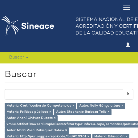
Camb
nave
Buscar
Buscar
Ir
Materia: Certificación de Competencias ×
Autor: Nelly Góngora Jara ×
Materia: Políticas públicas ×
Autor: Stephanie Barboza Tello ×
Autor: Anahí Chávez Ruesta ×
xmlui.ArtifactBrowser.SimpleSearch.filter.type: info:eu-repo/semantics/publish
Autor: María Rosa Malásquez Sotelo ×
Materia: http://purl.org/pe-repo/ocde/ford#5.03.01 ×
Materia: Educación ×