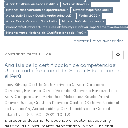
Autor: Cristhian Pacheco Castillo ×
Materia: Minedu ×
Materia: Reconomiento de aprendizajes ×
Materia: Mapa funcional ×
Autor: Lady Sihuay Castillo (autor principal) ×
Fecha: 2022 ×
Autor: Evelin Catacora Caracholi ×
Materia: Análisis funcional ×
xmlui.ArtifactBrowser.SimpleSearch.filter.type: info:eu-repo/semantics/techni
Materia: Marco Nacional de Cualificaciones del Perú ×
Mostrar filtros avanzados
Mostrando ítems 1-1 de 1
Análisis de la certificación de competencias:
Una mirada funcional del Sector Educación en
el Perú
Lady Sihuay Castillo (autor principal)
;
Evelin Catacora
Caracholi
;
Bernardo García Velando
;
Stephanie Barboza Tello
;
Nelly Góngora Jara
;
María Rosa Malásquez Sotelo
;
Anahí
Chávez Ruesta
;
Cristhian Pacheco Castillo
(
Sistema Nacional
de Evaluación, Acreditación y Certificación de la Calidad
Educativa - SINEACE
,
2022-10-19
)
El presente documento describe al sector Educación y
desarrolla un instrumento denominado “Mapa Funcional