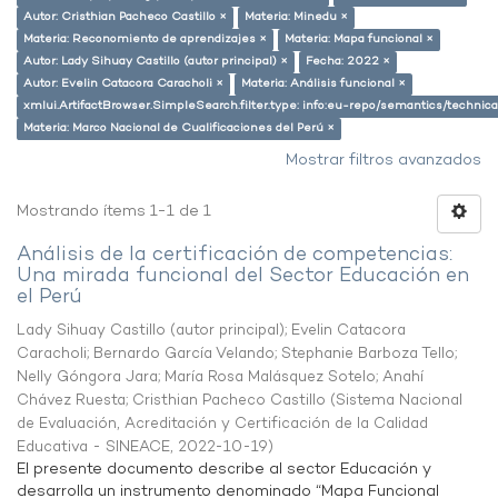
Autor: Cristhian Pacheco Castillo ×
Materia: Minedu ×
Materia: Reconomiento de aprendizajes ×
Materia: Mapa funcional ×
Autor: Lady Sihuay Castillo (autor principal) ×
Fecha: 2022 ×
Autor: Evelin Catacora Caracholi ×
Materia: Análisis funcional ×
xmlui.ArtifactBrowser.SimpleSearch.filter.type: info:eu-repo/semantics/techni
Materia: Marco Nacional de Cualificaciones del Perú ×
Mostrar filtros avanzados
Mostrando ítems 1-1 de 1
Análisis de la certificación de competencias:
Una mirada funcional del Sector Educación en
el Perú
Lady Sihuay Castillo (autor principal)
;
Evelin Catacora
Caracholi
;
Bernardo García Velando
;
Stephanie Barboza Tello
;
Nelly Góngora Jara
;
María Rosa Malásquez Sotelo
;
Anahí
Chávez Ruesta
;
Cristhian Pacheco Castillo
(
Sistema Nacional
de Evaluación, Acreditación y Certificación de la Calidad
Educativa - SINEACE
,
2022-10-19
)
El presente documento describe al sector Educación y
desarrolla un instrumento denominado “Mapa Funcional