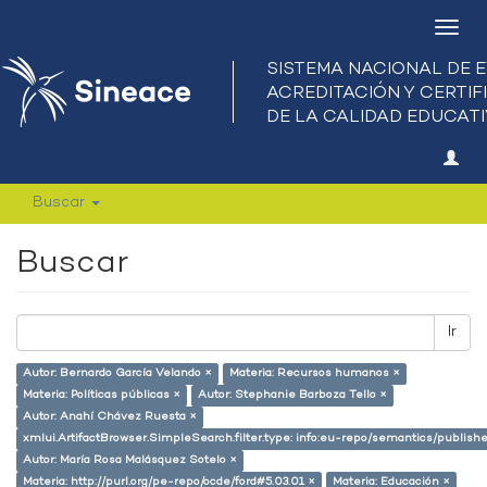
Camb
nave
Buscar
Buscar
Ir
Autor: Bernardo García Velando ×
Materia: Recursos humanos ×
Materia: Políticas públicas ×
Autor: Stephanie Barboza Tello ×
Autor: Anahí Chávez Ruesta ×
xmlui.ArtifactBrowser.SimpleSearch.filter.type: info:eu-repo/semantics/publish
Autor: María Rosa Malásquez Sotelo ×
Materia: http://purl.org/pe-repo/ocde/ford#5.03.01 ×
Materia: Educación ×