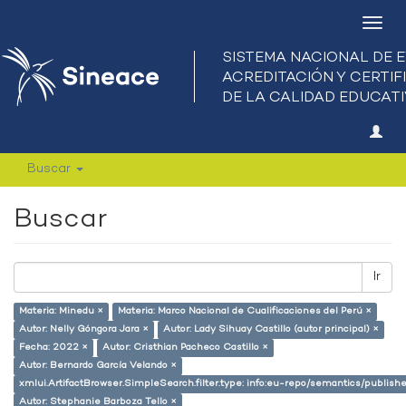
Camb
nave
Buscar
Buscar
Ir
Materia: Minedu ×
Materia: Marco Nacional de Cualificaciones del Perú ×
Autor: Nelly Góngora Jara ×
Autor: Lady Sihuay Castillo (autor principal) ×
Fecha: 2022 ×
Autor: Cristhian Pacheco Castillo ×
Autor: Bernardo García Velando ×
xmlui.ArtifactBrowser.SimpleSearch.filter.type: info:eu-repo/semantics/publish
Autor: Stephanie Barboza Tello ×