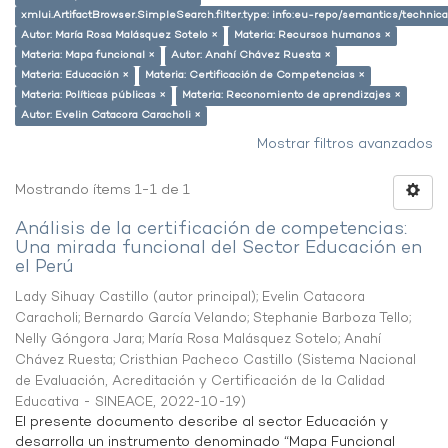
xmlui.ArtifactBrowser.SimpleSearch.filter.type: info:eu-repo/semantics/techni
Autor: María Rosa Malásquez Sotelo ×
Materia: Recursos humanos ×
Materia: Mapa funcional ×
Autor: Anahí Chávez Ruesta ×
Materia: Educación ×
Materia: Certificación de Competencias ×
Materia: Políticas públicas ×
Materia: Reconomiento de aprendizajes ×
Autor: Evelin Catacora Caracholi ×
Mostrar filtros avanzados
Mostrando ítems 1-1 de 1
Análisis de la certificación de competencias:
Una mirada funcional del Sector Educación en
el Perú
Lady Sihuay Castillo (autor principal)
;
Evelin Catacora
Caracholi
;
Bernardo García Velando
;
Stephanie Barboza Tello
;
Nelly Góngora Jara
;
María Rosa Malásquez Sotelo
;
Anahí
Chávez Ruesta
;
Cristhian Pacheco Castillo
(
Sistema Nacional
de Evaluación, Acreditación y Certificación de la Calidad
Educativa - SINEACE
,
2022-10-19
)
El presente documento describe al sector Educación y
desarrolla un instrumento denominado “Mapa Funcional