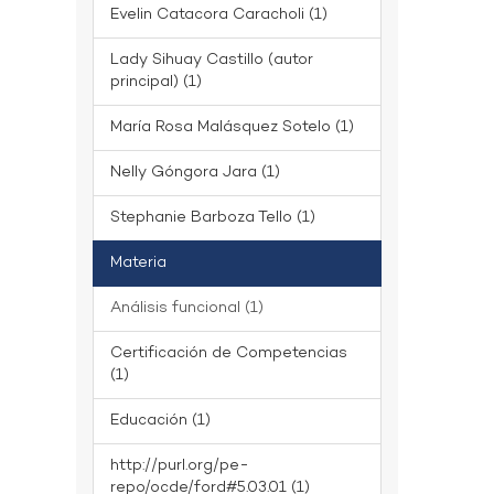
Evelin Catacora Caracholi (1)
Lady Sihuay Castillo (autor
principal) (1)
María Rosa Malásquez Sotelo (1)
Nelly Góngora Jara (1)
Stephanie Barboza Tello (1)
Materia
Análisis funcional (1)
Certificación de Competencias
(1)
Educación (1)
http://purl.org/pe-
repo/ocde/ford#5.03.01 (1)