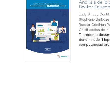
Análisis de la
Sector Educaci
Lady Sihuay Castill
Stephanie Barboza 
Ruesta
;
Cristhian P
Certificación de l
El presente docum
denominado “Mapa 
competencias profe