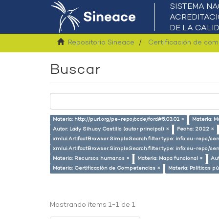
Repositorio Sineace
Certificación de co
Buscar
Materia: http://purl.org/pe-repo/ocde/ford#5.03.01 ×
Materia: M
Autor: Lady Sihuay Castillo (autor principal) ×
Fecha: 2022 ×
xmlui.ArtifactBrowser.SimpleSearch.filter.type: info:eu-repo/s
xmlui.ArtifactBrowser.SimpleSearch.filter.type: info:eu-repo/
Materia: Recursos humanos ×
Materia: Mapa funcional ×
Au
Materia: Certificación de Competencias ×
Materia: Políticas p
Mostrando ítems 1-1 de 1