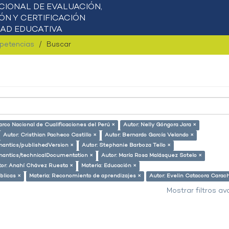
mpetencias
Buscar
arco Nacional de Cualificaciones del Perú ×
Autor: Nelly Góngora Jara ×
Autor: Cristhian Pacheco Castillo ×
Autor: Bernardo García Velando ×
emantics/publishedVersion ×
Autor: Stephanie Barboza Tello ×
semantics/technicalDocumentation ×
Autor: María Rosa Malásquez Sotelo ×
tor: Anahí Chávez Ruesta ×
Materia: Educación ×
úblicas ×
Materia: Reconomiento de aprendizajes ×
Autor: Evelin Catacora Carach
Mostrar filtros a