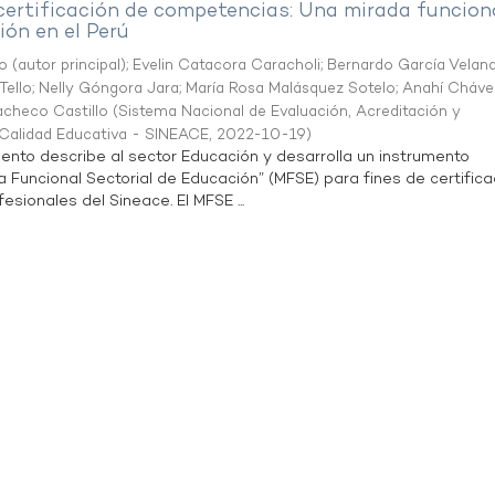
 certificación de competencias: Una mirada funcion
ón en el Perú
o (autor principal)
;
Evelin Catacora Caracholi
;
Bernardo García Velan
Tello
;
Nelly Góngora Jara
;
María Rosa Malásquez Sotelo
;
Anahí Cháve
acheco Castillo
(
Sistema Nacional de Evaluación, Acreditación y
a Calidad Educativa - SINEACE
,
2022-10-19
)
ento describe al sector Educación y desarrolla un instrumento
Funcional Sectorial de Educación” (MFSE) para fines de certifica
sionales del Sineace. El MFSE ...