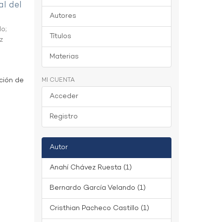
al del
Autores
do
;
Títulos
z
Materias
ción de
MI CUENTA
Acceder
Registro
Autor
Anahí Chávez Ruesta (1)
Bernardo García Velando (1)
Cristhian Pacheco Castillo (1)