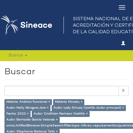
Camb
nave
Buscar
Buscar
Ir
Materia: Análisis funcional ×
Materia: Minedu ×
Autor: Nelly Góngora Jara ×
Autor: Lady Sihuay Castillo (autor principal) ×
Fecha: 2022 ×
Autor: Cristhian Pacheco Castillo ×
Autor: Bernardo García Velando ×
xmlui.ArtifactBrowser.SimpleSearch.filter.type: info:eu-repo/semantics/publish
Autor: Stephanie Barboza Tello ×