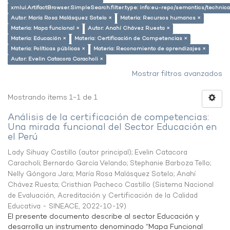
xmlui.ArtifactBrowser.SimpleSearch.filter.type: info:eu-repo/semantics/techni
Autor: María Rosa Malásquez Sotelo ×
Materia: Recursos humanos ×
Materia: Mapa funcional ×
Autor: Anahí Chávez Ruesta ×
Materia: Educación ×
Materia: Certificación de Competencias ×
Materia: Políticas públicas ×
Materia: Reconomiento de aprendizajes ×
Autor: Evelin Catacora Caracholi ×
Mostrar filtros avanzados
Mostrando ítems 1-1 de 1
Análisis de la certificación de competencias:
Una mirada funcional del Sector Educación en
el Perú
Lady Sihuay Castillo (autor principal)
;
Evelin Catacora
Caracholi
;
Bernardo García Velando
;
Stephanie Barboza Tello
;
Nelly Góngora Jara
;
María Rosa Malásquez Sotelo
;
Anahí
Chávez Ruesta
;
Cristhian Pacheco Castillo
(
Sistema Nacional
de Evaluación, Acreditación y Certificación de la Calidad
Educativa - SINEACE
,
2022-10-19
)
El presente documento describe al sector Educación y
desarrolla un instrumento denominado “Mapa Funcional