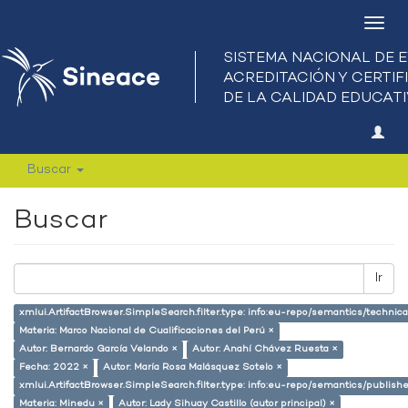
Camb
nave
Buscar
Buscar
Ir
xmlui.ArtifactBrowser.SimpleSearch.filter.type: info:eu-repo/semantics/techni
Materia: Marco Nacional de Cualificaciones del Perú ×
Autor: Bernardo García Velando ×
Autor: Anahí Chávez Ruesta ×
Fecha: 2022 ×
Autor: María Rosa Malásquez Sotelo ×
xmlui.ArtifactBrowser.SimpleSearch.filter.type: info:eu-repo/semantics/publish
Materia: Minedu ×
Autor: Lady Sihuay Castillo (autor principal) ×