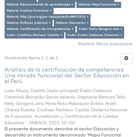
Materia: Reconomiento de aprendizajes ×
Materia: Mapa funcional ×
Materia: Análisis funcional ×
Materia: http://purl.org/pe-repo/ocde/ford#5.03.01 ×
Materia: Políticas públicas ×
Materia: Educación ×
Materia: Certificación de Competencias ×
Autor: Nelly Góngora Jara ×
Autor: Cristhian Pacheco Castillo ×
Autor: Evelin Catacora Caracholi ×
Mostrar filtros avanzados
Mostrando ítems 1-1 de 1
Análisis de la certificación de competencias:
Una mirada funcional del Sector Educación en
el Perú
Lady Sihuay Castillo (autor principal)
;
Evelin Catacora
Caracholi
;
Bernardo García Velando
;
Stephanie Barboza Tello
;
Nelly Góngora Jara
;
María Rosa Malásquez Sotelo
;
Anahí
Chávez Ruesta
;
Cristhian Pacheco Castillo
(
Sistema Nacional
de Evaluación, Acreditación y Certificación de la Calidad
Educativa - SINEACE
,
2022-10-19
)
El presente documento describe al sector Educación y
desarrolla un instrumento denominado “Mapa Funcional