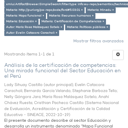
xmlui.ArtifactBrowser.SimpleSearch.filter.type: info:eu-repo/semantics/techni
Materia: http://purl.org/pe-repo/ocde/ford#5.03.01 ×
Materia: Minedu ×
Materia: Mapa funcional ×
Materia: Recursos humanos ×
Materia: Educación ×
Materia: Certificación de Competencias ×
Autor: María Rosa Malásquez Sotelo ×
Materia: Políticas públicas ×
Autor: Evelin Catacora Caracholi ×
Mostrar filtros avanzados
Mostrando ítems 1-1 de 1
Análisis de la certificación de competencias:
Una mirada funcional del Sector Educación en
el Perú
Lady Sihuay Castillo (autor principal)
;
Evelin Catacora
Caracholi
;
Bernardo García Velando
;
Stephanie Barboza Tello
;
Nelly Góngora Jara
;
María Rosa Malásquez Sotelo
;
Anahí
Chávez Ruesta
;
Cristhian Pacheco Castillo
(
Sistema Nacional
de Evaluación, Acreditación y Certificación de la Calidad
Educativa - SINEACE
,
2022-10-19
)
El presente documento describe al sector Educación y
desarrolla un instrumento denominado “Mapa Funcional