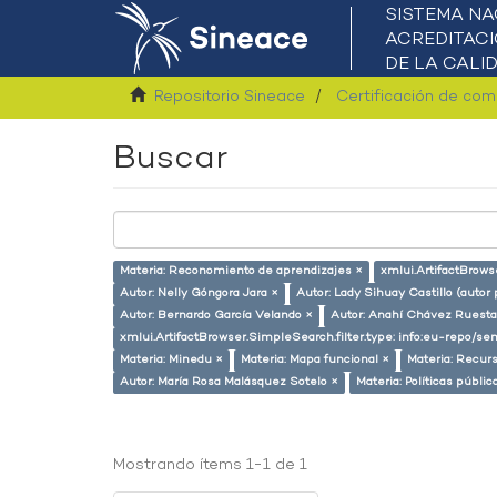
Repositorio Sineace
Certificación de co
Buscar
Materia: Reconomiento de aprendizajes ×
xmlui.ArtifactBrows
Autor: Nelly Góngora Jara ×
Autor: Lady Sihuay Castillo (autor 
Autor: Bernardo García Velando ×
Autor: Anahí Chávez Ruesta
xmlui.ArtifactBrowser.SimpleSearch.filter.type: info:eu-repo/
Materia: Minedu ×
Materia: Mapa funcional ×
Materia: Recu
Autor: María Rosa Malásquez Sotelo ×
Materia: Políticas públic
Mostrando ítems 1-1 de 1