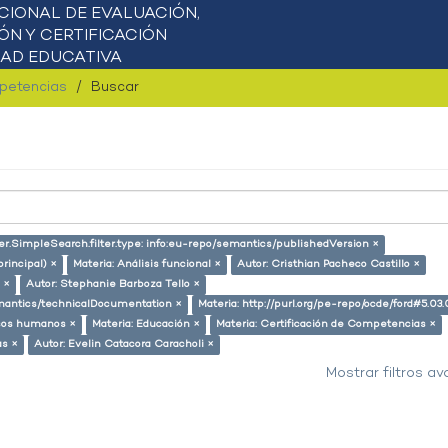
mpetencias
Buscar
er.SimpleSearch.filter.type: info:eu-repo/semantics/publishedVersion ×
principal) ×
Materia: Análisis funcional ×
Autor: Cristhian Pacheco Castillo ×
 ×
Autor: Stephanie Barboza Tello ×
semantics/technicalDocumentation ×
Materia: http://purl.org/pe-repo/ocde/ford#5.03.
rsos humanos ×
Materia: Educación ×
Materia: Certificación de Competencias ×
as ×
Autor: Evelin Catacora Caracholi ×
Mostrar filtros a