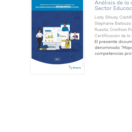
Análisis de la
Sector Educaci
Lady Sihuay Castill
Stephanie Barboza 
Ruesta
;
Cristhian P
Certificación de l
El presente docum
denominado “Mapa 
competencias profe