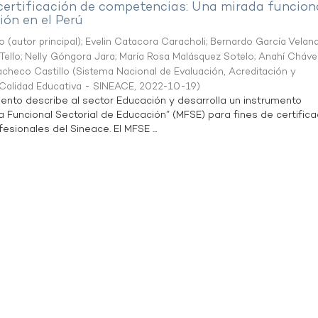
 certificación de competencias: Una mirada funcion
ón en el Perú
o (autor principal)
;
Evelin Catacora Caracholi
;
Bernardo García Velan
Tello
;
Nelly Góngora Jara
;
María Rosa Malásquez Sotelo
;
Anahí Cháve
acheco Castillo
(
Sistema Nacional de Evaluación, Acreditación y
a Calidad Educativa - SINEACE
,
2022-10-19
)
ento describe al sector Educación y desarrolla un instrumento
Funcional Sectorial de Educación” (MFSE) para fines de certifica
sionales del Sineace. El MFSE ...