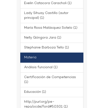
Evelin Catacora Caracholi (1)
Lady Sihuay Castillo (autor
principal) (1)
María Rosa Malásquez Sotelo (1)
Nelly Góngora Jara (1)
Stephanie Barboza Tello (1)
Materia
Análisis funcional (1)
Certificación de Competencias
(1)
Educación (1)
http://purl.org/pe-
repo/ocde/ford#5.03.01 (1)