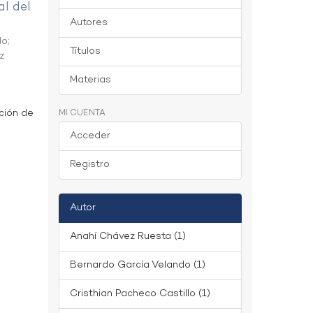
al del
Autores
do
;
Títulos
z
Materias
ción de
MI CUENTA
Acceder
Registro
Autor
Anahí Chávez Ruesta (1)
Bernardo García Velando (1)
Cristhian Pacheco Castillo (1)