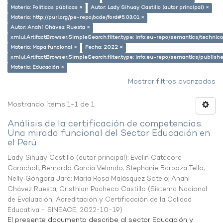
Materia: Políticas públicas ×
Autor: Lady Sihuay Castillo (autor principal) ×
Materia: http://purl.org/pe-repo/ocde/ford#5.03.01 ×
Autor: Anahí Chávez Ruesta ×
xmlui.ArtifactBrowser.SimpleSearch.filter.type: info:eu-repo/semantics/techni
Materia: Mapa funcional ×
Fecha: 2022 ×
xmlui.ArtifactBrowser.SimpleSearch.filter.type: info:eu-repo/semantics/publish
Materia: Educación ×
Mostrar filtros avanzados
Mostrando ítems 1-1 de 1
Análisis de la certificación de competencias:
Una mirada funcional del Sector Educación en
el Perú
Lady Sihuay Castillo (autor principal)
;
Evelin Catacora
Caracholi
;
Bernardo García Velando
;
Stephanie Barboza Tello
;
Nelly Góngora Jara
;
María Rosa Malásquez Sotelo
;
Anahí
Chávez Ruesta
;
Cristhian Pacheco Castillo
(
Sistema Nacional
de Evaluación, Acreditación y Certificación de la Calidad
Educativa - SINEACE
,
2022-10-19
)
El presente documento describe al sector Educación y