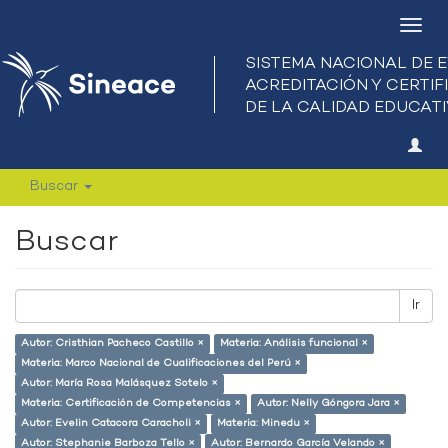
Camb
nave
Buscar
Buscar
Ir
Autor: Cristhian Pacheco Castillo ×
Materia: Análisis funcional ×
Materia: Marco Nacional de Cualificaciones del Perú ×
Autor: María Rosa Malásquez Sotelo ×
Materia: Certificación de Competencias ×
Autor: Nelly Góngora Jara ×
Autor: Evelin Catacora Caracholi ×
Materia: Minedu ×
Autor: Stephanie Barboza Tello ×
Autor: Bernardo García Velando ×