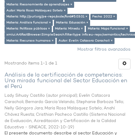
Materia: Reconomiento de aprendizajes ×
Autor: María Rosa Malásquez Sotelo ×
Materia: http://purl.org/pe-repo/ocde/ford#5.03.01 ×
Fecha: 2022 ×
Materia: Análisis funcional ×
Materia: Educación ×
Materia: Políticas públicas ×
Materia: Minedu ×
Materia: Mapa funcional ×
xmlui.ArtifactBrowser.SimpleSearch.filter.type: info:eu-repo/semantics/techni
Materia: Recursos humanos ×
Autor: Evelin Catacora Caracholi ×
Mostrar filtros avanzados
Mostrando ítems 1-1 de 1
Análisis de la certificación de competencias:
Una mirada funcional del Sector Educación en
el Perú
Lady Sihuay Castillo (autor principal)
;
Evelin Catacora
Caracholi
;
Bernardo García Velando
;
Stephanie Barboza Tello
;
Nelly Góngora Jara
;
María Rosa Malásquez Sotelo
;
Anahí
Chávez Ruesta
;
Cristhian Pacheco Castillo
(
Sistema Nacional
de Evaluación, Acreditación y Certificación de la Calidad
Educativa - SINEACE
,
2022-10-19
)
El presente documento describe al sector Educación y