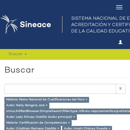
Camb
nave
Buscar
Buscar
Ir
Materia: Marco Nacional de Cualificaciones del Perú ×
Autor: Nelly Góngora Jara ×
xmlui.ArtifactBrowser.SimpleSearch.filter.type: info:eu-repo/semantics/publish
Autor: Lady Sihuay Castillo (autor principal) ×
Materia: Certificación de Competencias ×
Autor: Cristhian Pacheco Castillo ×
Autor: Anahí Chávez Ruesta ×