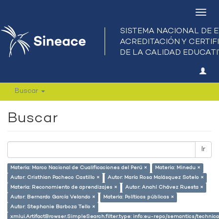
Camb
nave
Buscar
Buscar
Ir
Materia: Marco Nacional de Cualificaciones del Perú ×
Materia: Minedu ×
Autor: Cristhian Pacheco Castillo ×
Autor: María Rosa Malásquez Sotelo ×
Materia: Reconomiento de aprendizajes ×
Autor: Anahí Chávez Ruesta ×
Autor: Bernardo García Velando ×
Materia: Políticas públicas ×
Autor: Stephanie Barboza Tello ×
xmlui.ArtifactBrowser.SimpleSearch.filter.type: info:eu-repo/semantics/techni