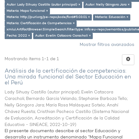
Autor: Lady Sihuay Castillo (autor principal) ×
Autor: Nelly Góngora Jara ×
Materia: Mapa funcional ×
Materia: http://purl.org/pe-repo/ocde/ford#5.03.01 ×
Materia: Educación ×
Materia: Certificación de Competencias ×
xmlui.ArtifactBrowser.SimpleSearch.filter.type: info:eu-repo/semantics/publish
Fecha: 2022 ×
Autor: Evelin Catacora Caracholi ×
Mostrar filtros avanzados
Mostrando ítems 1-1 de 1
Análisis de la certificación de competencias:
Una mirada funcional del Sector Educación en
el Perú
Lady Sihuay Castillo (autor principal)
;
Evelin Catacora
Caracholi
;
Bernardo García Velando
;
Stephanie Barboza Tello
;
Nelly Góngora Jara
;
María Rosa Malásquez Sotelo
;
Anahí
Chávez Ruesta
;
Cristhian Pacheco Castillo
(
Sistema Nacional
de Evaluación, Acreditación y Certificación de la Calidad
Educativa - SINEACE
,
2022-10-19
)
El presente documento describe al sector Educación y
desarrolla un instrumento denominado “Mapa Funcional