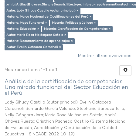
xmlui.ArtifactBrowser.SimpleSearch.filter.type: info:eu-repo/semantics/techni
Autor: Lady Sihuay Castillo (autor principal) ×
Materia: Marco Nacional de Cualificaciones del Perú ×
Materia: Mapa funcional ×
Materia: Políticas públicas ×
Materia: Educación ×
Materia: Certificación de Competencias ×
Autor: María Rosa Malásquez Sotelo ×
Materia: Reconomiento de aprendizajes ×
Autor: Evelin Catacora Caracholi ×
Mostrar filtros avanzados
Mostrando ítems 1-1 de 1
Análisis de la certificación de competencias:
Una mirada funcional del Sector Educación en
el Perú
Lady Sihuay Castillo (autor principal)
;
Evelin Catacora
Caracholi
;
Bernardo García Velando
;
Stephanie Barboza Tello
;
Nelly Góngora Jara
;
María Rosa Malásquez Sotelo
;
Anahí
Chávez Ruesta
;
Cristhian Pacheco Castillo
(
Sistema Nacional
de Evaluación, Acreditación y Certificación de la Calidad
Educativa - SINEACE
,
2022-10-19
)