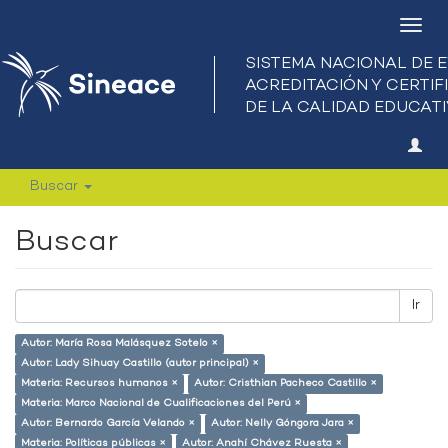
Camb
nave
Buscar
Buscar
Ir
Autor: María Rosa Malásquez Sotelo ×
Autor: Lady Sihuay Castillo (autor principal) ×
Materia: Recursos humanos ×
Autor: Cristhian Pacheco Castillo ×
Materia: Marco Nacional de Cualificaciones del Perú ×
Autor: Bernardo García Velando ×
Autor: Nelly Góngora Jara ×
Materia: Políticas públicas ×
Autor: Anahí Chávez Ruesta ×