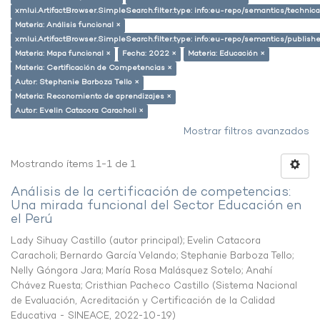
xmlui.ArtifactBrowser.SimpleSearch.filter.type: info:eu-repo/semantics/techni
Materia: Análisis funcional ×
xmlui.ArtifactBrowser.SimpleSearch.filter.type: info:eu-repo/semantics/publish
Materia: Mapa funcional ×
Fecha: 2022 ×
Materia: Educación ×
Materia: Certificación de Competencias ×
Autor: Stephanie Barboza Tello ×
Materia: Reconomiento de aprendizajes ×
Autor: Evelin Catacora Caracholi ×
Mostrar filtros avanzados
Mostrando ítems 1-1 de 1
Análisis de la certificación de competencias:
Una mirada funcional del Sector Educación en
el Perú
Lady Sihuay Castillo (autor principal)
;
Evelin Catacora
Caracholi
;
Bernardo García Velando
;
Stephanie Barboza Tello
;
Nelly Góngora Jara
;
María Rosa Malásquez Sotelo
;
Anahí
Chávez Ruesta
;
Cristhian Pacheco Castillo
(
Sistema Nacional
de Evaluación, Acreditación y Certificación de la Calidad
Educativa - SINEACE
,
2022-10-19
)