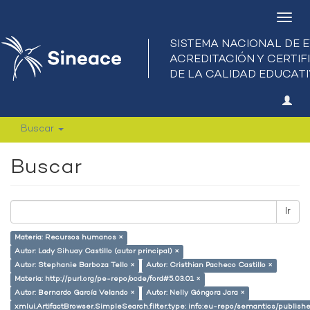
Camb
nave
Buscar
Buscar
Ir
Materia: Recursos humanos ×
Autor: Lady Sihuay Castillo (autor principal) ×
Autor: Stephanie Barboza Tello ×
Autor: Cristhian Pacheco Castillo ×
Materia: http://purl.org/pe-repo/ocde/ford#5.03.01 ×
Autor: Bernardo García Velando ×
Autor: Nelly Góngora Jara ×
xmlui.ArtifactBrowser.SimpleSearch.filter.type: info:eu-repo/semantics/publish