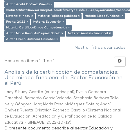
Autor: Anahí Chávez Ruesta ×
xmlui.ArtifactBrowser.SimpleSearch.filter.type: info:eu-repo/semantics/techni
Materia: Minedu ×
Materia: Políticas públicas ×
Materia: Mapa funcional ×
Fecha: 2022 ×
Materia: Educación ×
Materia: Certificación de Competencias ×
Autor: María Rosa Malásquez Sotelo ×
Materia: Análisis funcional ×
Autor: Evelin Catacora Caracholi ×
Mostrar filtros avanzados
Mostrando ítems 1-1 de 1
Análisis de la certificación de competencias:
Una mirada funcional del Sector Educación en
el Perú
Lady Sihuay Castillo (autor principal)
;
Evelin Catacora
Caracholi
;
Bernardo García Velando
;
Stephanie Barboza Tello
;
Nelly Góngora Jara
;
María Rosa Malásquez Sotelo
;
Anahí
Chávez Ruesta
;
Cristhian Pacheco Castillo
(
Sistema Nacional
de Evaluación, Acreditación y Certificación de la Calidad
Educativa - SINEACE
,
2022-10-19
)
El presente documento describe al sector Educación y