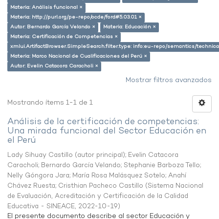
Materia: Análisis funcional ×
Materia: http://purl.org/pe-repo/ocde/ford#5.03.01 ×
Autor: Bernardo García Velando ×
Materia: Educación ×
Materia: Certificación de Competencias ×
xmlui.ArtifactBrowser.SimpleSearch.filter.type: info:eu-repo/semantics/techni
Materia: Marco Nacional de Cualificaciones del Perú ×
Autor: Evelin Catacora Caracholi ×
Mostrar filtros avanzados
Mostrando ítems 1-1 de 1
Análisis de la certificación de competencias:
Una mirada funcional del Sector Educación en
el Perú
Lady Sihuay Castillo (autor principal)
;
Evelin Catacora
Caracholi
;
Bernardo García Velando
;
Stephanie Barboza Tello
;
Nelly Góngora Jara
;
María Rosa Malásquez Sotelo
;
Anahí
Chávez Ruesta
;
Cristhian Pacheco Castillo
(
Sistema Nacional
de Evaluación, Acreditación y Certificación de la Calidad
Educativa - SINEACE
,
2022-10-19
)
El presente documento describe al sector Educación y