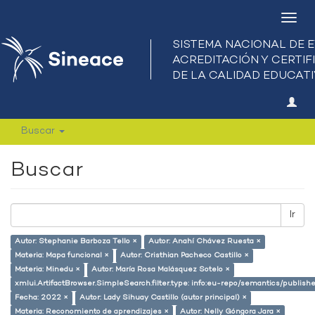
Camb
nave
Buscar
Buscar
Ir
Autor: Stephanie Barboza Tello ×
Autor: Anahí Chávez Ruesta ×
Materia: Mapa funcional ×
Autor: Cristhian Pacheco Castillo ×
Materia: Minedu ×
Autor: María Rosa Malásquez Sotelo ×
xmlui.ArtifactBrowser.SimpleSearch.filter.type: info:eu-repo/semantics/publish
Fecha: 2022 ×
Autor: Lady Sihuay Castillo (autor principal) ×
Materia: Reconomiento de aprendizajes ×
Autor: Nelly Góngora Jara ×