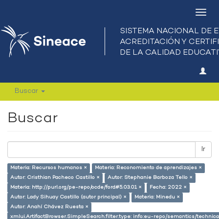
Camb
nave
Buscar
Buscar
Ir
Materia: Recursos humanos ×
Materia: Reconomiento de aprendizajes ×
Autor: Cristhian Pacheco Castillo ×
Autor: Stephanie Barboza Tello ×
Materia: http://purl.org/pe-repo/ocde/ford#5.03.01 ×
Fecha: 2022 ×
Autor: Lady Sihuay Castillo (autor principal) ×
Materia: Minedu ×
Autor: Anahí Chávez Ruesta ×
xmlui.ArtifactBrowser.SimpleSearch.filter.type: info:eu-repo/semantics/techni