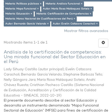
Materia: Políticas públicas ×
Materia: Análisis funcional ×
Materia: Mapa funcional ×
Autor: María Rosa Malásquez Sotelo ×
Materia: Educación ×
Materia: Certificación de Competencias ×
Materia: Marco Nacional de Cualificaciones del Perú ×
Autor: Bernardo García Velando ×
Autor: Evelin Catacora Caracholi ×
Mostrar filtros avanzados
Mostrando ítems 1-1 de 1
Análisis de la certificación de competencias:
Una mirada funcional del Sector Educación en
el Perú
Lady Sihuay Castillo (autor principal)
;
Evelin Catacora
Caracholi
;
Bernardo García Velando
;
Stephanie Barboza Tello
;
Nelly Góngora Jara
;
María Rosa Malásquez Sotelo
;
Anahí
Chávez Ruesta
;
Cristhian Pacheco Castillo
(
Sistema Nacional
de Evaluación, Acreditación y Certificación de la Calidad
Educativa - SINEACE
,
2022-10-19
)
El presente documento describe al sector Educación y
desarrolla un instrumento denominado “Mapa Funcional
Sectorial de Educación” (MFSE) para fines de certificación de